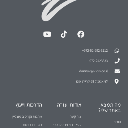
972-52-992-3112⁩+
072-2423333
dannyv@vidis.co.il
לוי אשכול 68 קריית אונו
מה תמצאו
אודות ועזרה
הדרכות וייעוץ
באתר שלי?
צור קשר
מתנות וקורסים אונליין
הורים
עליי - דני וידיסלבסקי
ראיונות ברשת