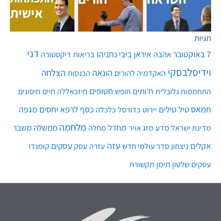
תגיות
דני
7 באוקטובר
איראן
ביבי נתניהו
אהבה
בריאות
דיקטטורה
וידיסלבסקי
הונאה
הצלחה
האקדמיה להורים
הכנסות
חטופים
ח'ותים
חיים
התחממות גלובלית
חופש
חיזבאללה
חיסונים
חמאס
טילים
כסף
לרפא יחסים
מגפה
טיל
יירוט
כלכלה
כדורסל
מלחמה
מחדל
ממשלה
משבר
מדע
מחלה
מדינת ישראל
מזג אויר
עזה
אקלים
עסקים
ניצחון
סדר עולמי חדש
עסק
עזרה
קומנדו
שלטון
תימן
עסקים
תקשורת