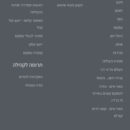
חינוך
תקנון ותנאי שימוש
ראיונות מסדרת 'סודות
יחסים
ההצלחה'
כסף
מאסטר קלאס - ייעוץ מול
עסקים
קהל
ניהול זמן
סמינר לבעלי עסקים
שיווק
ייעוץ עסקי
מכירות
קומנדו עסקים
ספורט והצלחה
תרומה לקהילה
העולם על פי דני
האקדמיה להורים
ענייני היום... והמחר
הורה מצמיח
מאני טיים - עזרה
לעסקים קטנים בשידור
חי ברדיו
מאני טיים - קטעי וידאו
קצרים