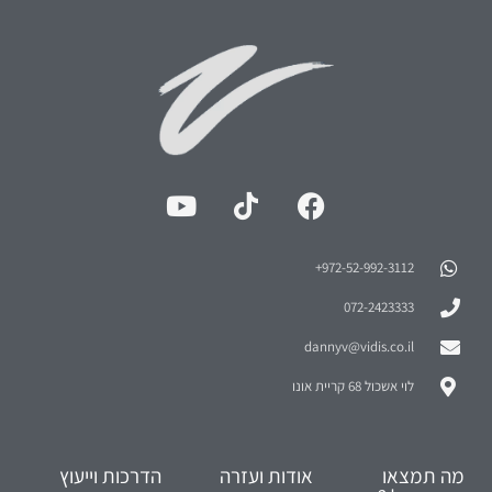
972-52-992-3112⁩+
072-2423333
dannyv@vidis.co.il
לוי אשכול 68 קריית אונו
מה תמצאו
אודות ועזרה
הדרכות וייעוץ