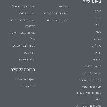
באתר שלי?
צור קשר
מתנות וקורסים אונליין
הורים
עליי - דני וידיסלבסקי
ראיונות ברשת
חינוך
תקנון ותנאי שימוש
ראיונות מסדרת 'סודות
יחסים
ההצלחה'
כסף
מאסטר קלאס - ייעוץ מול
עסקים
קהל
ניהול זמן
סמינר לבעלי עסקים
שיווק
ייעוץ עסקי
מכירות
קומנדו עסקים
ספורט והצלחה
תרומה לקהילה
העולם על פי דני
האקדמיה להורים
ענייני היום... והמחר
הורה מצמיח
מאני טיים - עזרה
לעסקים קטנים בשידור
חי ברדיו
מאני טיים - קטעי וידאו