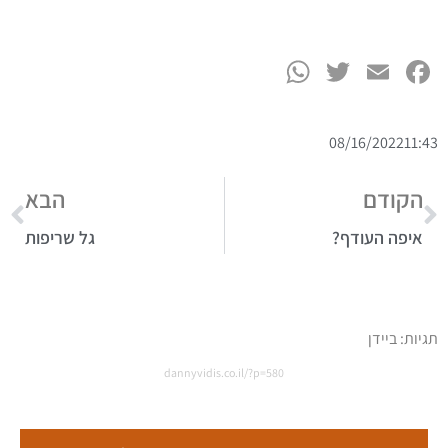
WhatsApp
Twitter
Facebook
Email
08/16/2022
11:43
הקודם
הבא
איפה העודף?
גל שריפות
תגיות:
ביידן
dannyvidis.co.il/?p=580