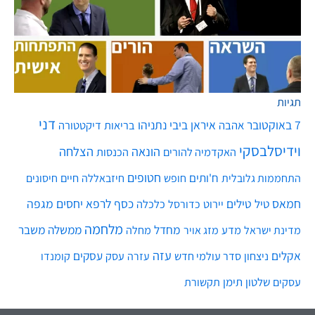
תגיות
דני
7 באוקטובר
איראן
ביבי נתניהו
אהבה
בריאות
דיקטטורה
וידיסלבסקי
הונאה
הצלחה
האקדמיה להורים
הכנסות
חטופים
ח'ותים
חיים
התחממות גלובלית
חופש
חיזבאללה
חיסונים
חמאס
טילים
כסף
לרפא יחסים
מגפה
טיל
יירוט
כלכלה
כדורסל
מלחמה
מחדל
ממשלה
משבר
מדע
מחלה
מדינת ישראל
מזג אויר
עזה
אקלים
עסקים
ניצחון
סדר עולמי חדש
עסק
עזרה
קומנדו
שלטון
תימן
עסקים
תקשורת