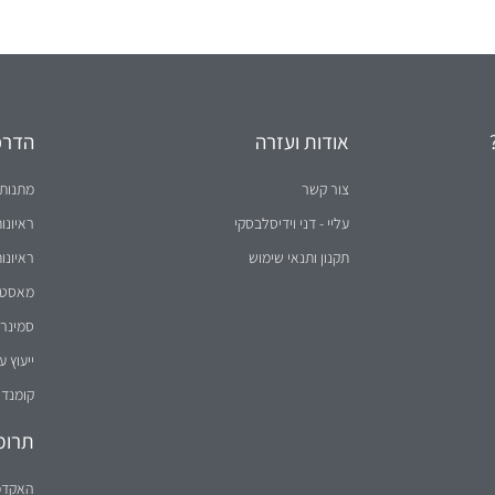
אודות ועזרה
הדרכו
צור קשר
מתנות 
עליי - דני וידיסלבסקי
ראיונו
תקנון ותנאי שימוש
ראיונו
מאסטר 
סמינר 
ייעוץ ע
קומנדו
תרומ
האקדמ