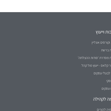
ת וייעוץ
וקורסים אונליין
ת ברשת
ת מסדרת 'סודות ההצלחה'
קלאס - ייעוץ מול קהל
לבעלי עסקים
סקי
 עסקים
ה לקהילה
יה להורים