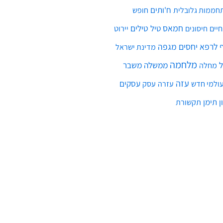
ח'ותים
חממות גלובלית
חופש
חמאס
טילים
חיים
טיל
יירוט
חיסונים
לרפא יחסים
מגפה
מדינת ישראל
מלחמה
ממשלה
משבר
מחלה
עזה
עסקים
ולמי חדש
עסק
עזרה
ן
תימן
תקשורת