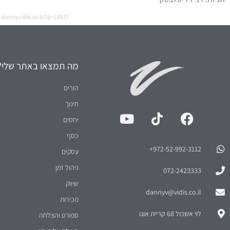
dannyvidis.co.il/?p=13937
מה תמצאו באתר שלי?
הורים
חינוך
יחסים
כסף
972-52-992-3112⁩+
עסקים
ניהול זמן
072-2423333
שיווק
dannyv@vidis.co.il
מכירות
לוי אשכול 68 קריית אונו
ספורט והצלחה