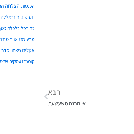
הצלחה
הכנסות
הת
חטופים
חיזבאללה
כסף
כלכלה
כדורסל
מחדל
מדע
מזג אויר
אקלים
ניצחון
סדר ע
שלטו
קומנדו עסקים
הבא
אי הבנה משעשעת