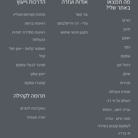
מה תמצאו
אודות ועזרה
הדרכות וייעוץ
באתר שלי?
צור קשר
מתנות וקורסים אונליין
הורים
עליי - דני וידיסלבסקי
ראיונות ברשת
חינוך
תקנון ותנאי שימוש
ראיונות מסדרת 'סודות
יחסים
ההצלחה'
כסף
מאסטר קלאס - ייעוץ מול
עסקים
קהל
ניהול זמן
סמינר לבעלי עסקים
שיווק
ייעוץ עסקי
מכירות
קומנדו עסקים
ספורט והצלחה
תרומה לקהילה
העולם על פי דני
האקדמיה להורים
ענייני היום... והמחר
הורה מצמיח
מאני טיים - עזרה
לעסקים קטנים בשידור
חי ברדיו