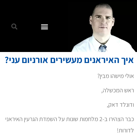
איך האיראנים מעשירים אורניום עני?
אולי מישהו מבין?
ראש המכשלה,
ודונלד דאק,
כבר הצהירו ב-2 מלחמות שונות על השמדת הגרעין האיראני
לדורות!