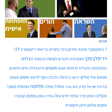
תגיות
דני
7 באוקטובר
איראן
ביבי נתניהו
אהבה
בריאות
דיקטטורה
וידיסלבסקי
הונאה
הצלחה
האקדמיה להורים
הכנסות
חטופים
ח'ותים
חיים
התחממות גלובלית
חופש
חיזבאללה
חיסונים
חמאס
טילים
כסף
לרפא יחסים
מגפה
טיל
יירוט
כלכלה
כדורסל
מלחמה
מחדל
ממשלה
משבר
מדע
מחלה
מדינת ישראל
מזג אויר
עזה
אקלים
עסקים
ניצחון
סדר עולמי חדש
עסק
עזרה
קומנדו
שלטון
תימן
עסקים
תקשורת