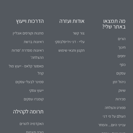
מה תמצאו
אודות ועזרה
הדרכות וייעוץ
באתר שלי?
צור קשר
מתנות וקורסים אונליין
הורים
עליי - דני וידיסלבסקי
ראיונות ברשת
חינוך
תקנון ותנאי שימוש
ראיונות מסדרת 'סודות
יחסים
ההצלחה'
כסף
מאסטר קלאס - ייעוץ מול
עסקים
קהל
ניהול זמן
סמינר לבעלי עסקים
שיווק
ייעוץ עסקי
מכירות
קומנדו עסקים
ספורט והצלחה
תרומה לקהילה
העולם על פי דני
האקדמיה להורים
ענייני היום... והמחר
הורה מצמיח