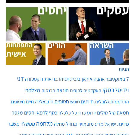
תגיות
דני
7 באוקטובר
איראן
ביבי נתניהו
אהבה
בריאות
דיקטטורה
וידיסלבסקי
הונאה
הצלחה
האקדמיה להורים
הכנסות
חטופים
ח'ותים
חיים
התחממות גלובלית
חופש
חיזבאללה
חיסונים
חמאס
טילים
כסף
לרפא יחסים
מגפה
טיל
יירוט
כלכלה
כדורסל
מלחמה
מחדל
ממשלה
משבר
מדע
מחלה
מדינת ישראל
מזג אויר
עזה
אקלים
עסקים
ניצחון
סדר עולמי חדש
עסק