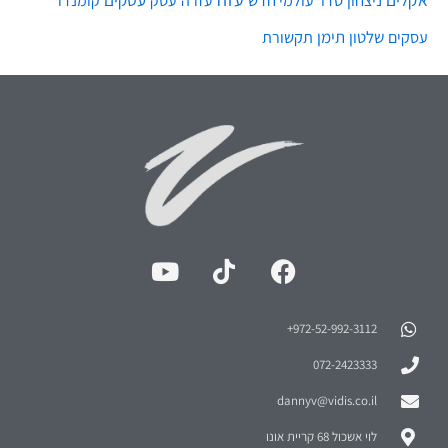
עזרה
קומנדו
שלטון
תימן
עסקים
תקשורת
972-52-992-3112⁩+
072-2423333
dannyv@vidis.co.il
לוי אשכול 68 קריית אונו