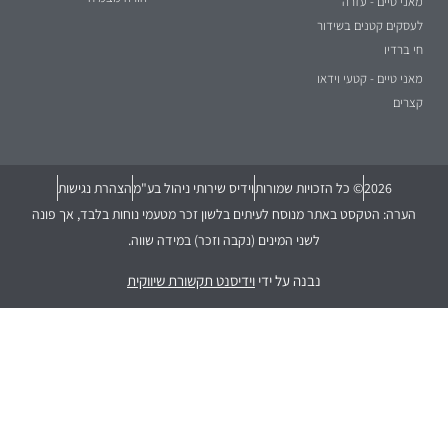
מאני טיים - עזרה
לעסקים קטנים בשידור
חי ברדיו
מאני טיים - קטעי וידאו
קצרים
2026
© כל הזכויות שמורות
וידיס שירותי ניהול בע"מ
הצהרת נגישות
הערה: הטקסט באתר מנוסח לעיתים בלשון זכר מטעמי נוחות בלבד, אך פונה
לשני המינים (נקבה וזכר) במידה שווה.
נבנה על ידי
וידיסנט תקשורת שיווקית