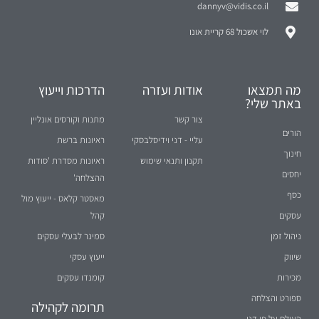
dannyv@vidis.co.il
לוי אשכול 68 קריית אונו
מה תמצאו
אודות ועזרה
הדרכות וייעוץ
באתר שלי?
צור קשר
מתנות וקורסים אונליין
הורים
עליי - דני וידיסלבסקי
ראיונות ברשת
חינוך
תקנון ותנאי שימוש
ראיונות מסדרת 'סודות
יחסים
ההצלחה'
כסף
מאסטר קלאס - ייעוץ מול
עסקים
קהל
ניהול זמן
סמינר לבעלי עסקים
שיווק
ייעוץ עסקי
מכירות
קומנדו עסקים
ספורט והצלחה
תרומה לקהילה
העולם על פי דני