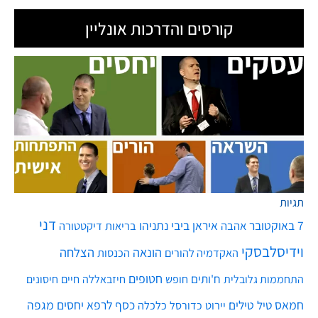
קורסים והדרכות אונליין
תגיות
דני
7 באוקטובר
איראן
ביבי נתניהו
אהבה
בריאות
דיקטטורה
וידיסלבסקי
הונאה
הצלחה
האקדמיה להורים
הכנסות
חטופים
ח'ותים
חיים
התחממות גלובלית
חופש
חיזבאללה
חיסונים
חמאס
טילים
כסף
לרפא יחסים
מגפה
טיל
יירוט
כלכלה
כדורסל