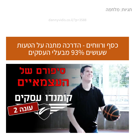
תגיות:
מלחמה
dannyvidis.co.il/?p=3588
כסף ורווחים - הדרכה מתנה על הטעות
שעושים 93% מבעלי העסקים