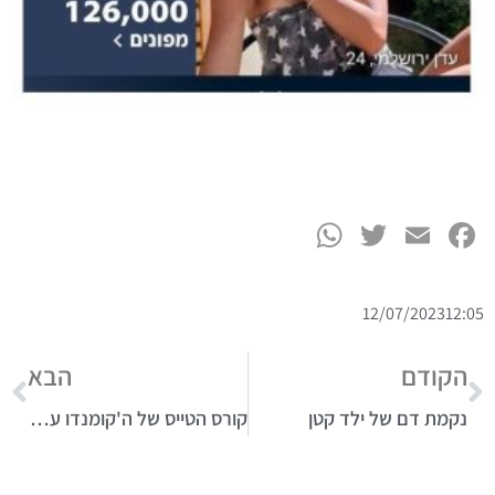
WhatsApp
Twitter
Facebook
Email
12/07/2023
12:05
הקודם
הבא
נקמת דם של ילד קטן
קורס הטייס של ה'קומנדו עסקים'