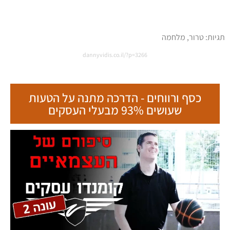
תגיות:
טרור
,
מלחמה
dannyvidis.co.il/?p=3266
כסף ורווחים - הדרכה מתנה על הטעות
שעושים 93% מבעלי העסקים