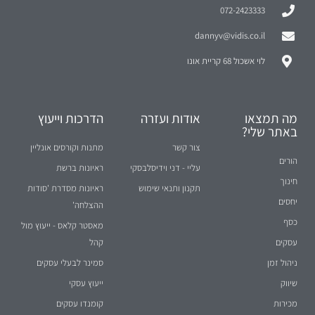
072-2423333
dannyv@vidis.co.il
לוי אשכול 68 קריית אונו
מה תמצאו
אודות ועזרה
הדרכות וייעוץ
באתר שלי?
צור קשר
מתנות וקורסים אונליין
הורים
עליי - דני וידיסלבסקי
ראיונות ברשת
חינוך
תקנון ותנאי שימוש
ראיונות מסדרת 'סודות
יחסים
ההצלחה'
כסף
מאסטר קלאס - ייעוץ מול
עסקים
קהל
ניהול זמן
סמינר לבעלי עסקים
שיווק
ייעוץ עסקי
מכירות
קומנדו עסקים