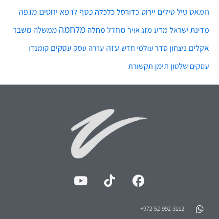
חמאס
טילים
כסף
לרפא יחסים
מגפה
טיל
יירוט
כלכלה
כדורסל
מלחמה
מחדל
ממשלה
משבר
מדע
מחלה
מדינת ישראל
מזג אויר
עזה
אקלים
עסקים
ניצחון
סדר עולמי חדש
עסק
עזרה
קומנדו
שלטון
תימן
עסקים
תקשורת
972-52-992-3112⁩+