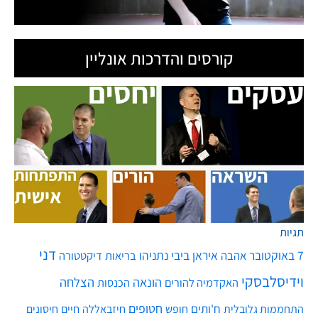
קורסים והדרכות אונליין
תגיות
דני
7 באוקטובר
איראן
ביבי נתניהו
אהבה
בריאות
דיקטטורה
וידיסלבסקי
הונאה
הצלחה
האקדמיה להורים
הכנסות
חטופים
ח'ותים
חיים
התחממות גלובלית
חופש
חיזבאללה
חיסונים