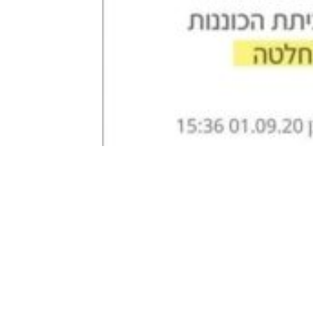
ט.ל.ח בכפוף ל
תקנון