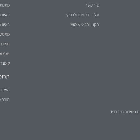
צור קשר
מתנות 
עליי - דני וידיסלבסקי
ראיונו
תקנון ותנאי שימוש
ראיונו
מאסטר 
סמינר 
ייעוץ ע
קומנדו
תרומ
האקדמ
הורה 
ם בשידור חי ברדיו