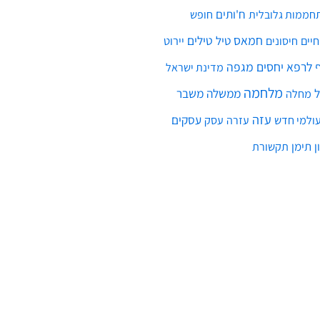
ח'ותים
חממות גלובלית
חופש
חמאס
טילים
חיים
טיל
יירוט
חיסונים
לרפא יחסים
מגפה
מדינת ישראל
מלחמה
ממשלה
משבר
מחלה
עזה
עסקים
ולמי חדש
עסק
עזרה
ן
תימן
תקשורת