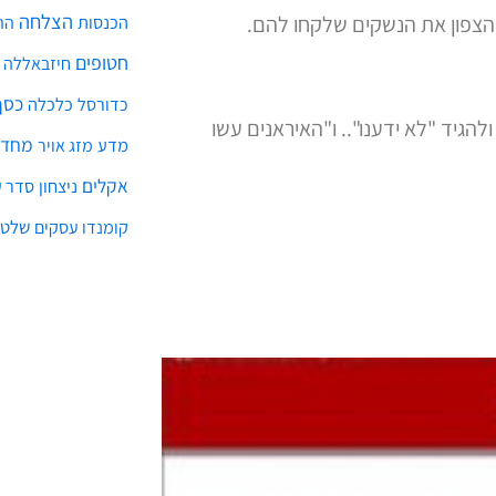
הצלחה
ל הצפון את הנשקים שלקחו להם.
הכנסות
הת
חטופים
חיזבאללה
כסף
כלכלה
כדורסל
הגיד "לא ידענו".. ו"האיראנים עשו
מחדל
מדע
מזג אויר
אקלים
ניצחון
סדר ע
שלטו
קומנדו עסקים