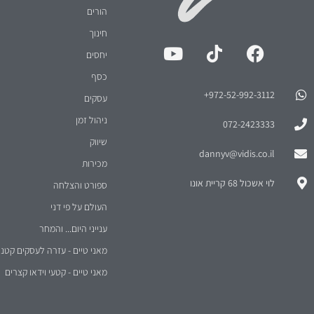
הורים
חינוך
יחסים
כסף
972-52-992-3112⁩+
עסקים
ניהול זמן
072-2423333
שיווק
dannyv@vidis.co.il
מכירות
לוי אשכול 68 קריית אונו
ספורט והצלחה
העולם על פי דני
ענייני היום... והמחר
מאני טיים - עזרה לעסקים קטני
מאני טיים - קטעי וידאו קצרים