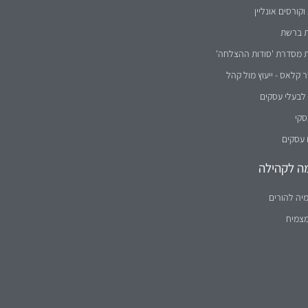
וקורסים אונליין
ת ברשת
ת מסדרת 'סודות ההצלחה'
קלאס - ייעוץ מול קהל
לבעלי עסקים
סקי
 עסקים
ה לקהילה
יה להורים
מצמיח