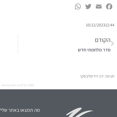
WhatsApp
Twitter
Facebook
Email
10/12/2023
12:44
הקודם
סדר מלחמתי חדש
תגיות:
דני וידיסלבסקי
dannyvidis.co.il/?p=2882
מה תמצאו באתר שלי?