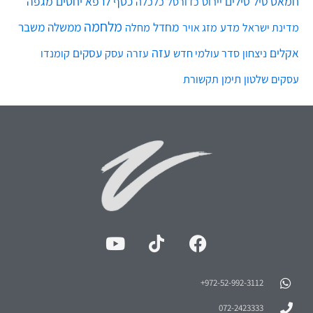
חמאס
טילים
כסף
לרפא יחסים
מגפה
טיל
יירוט
כלכלה
כדורסל
מלחמה
מחדל
ממשלה
משבר
מדע
מחלה
מדינת ישראל
מזג אויר
עזה
אקלים
עסקים
ניצחון
סדר עולמי חדש
עסק
עזרה
קומנדו
שלטון
תימן
עסקים
תקשורת
972-52-992-3112⁩+
072-2423333