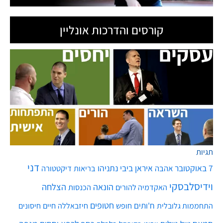
קורסים והדרכות אונליין
תגיות
דני
7 באוקטובר
איראן
ביבי נתניהו
אהבה
בריאות
דיקטטורה
וידיסלבסקי
הונאה
הצלחה
האקדמיה להורים
הכנסות
חטופים
ח'ותים
חיים
התחממות גלובלית
חופש
חיזבאללה
חיסונים