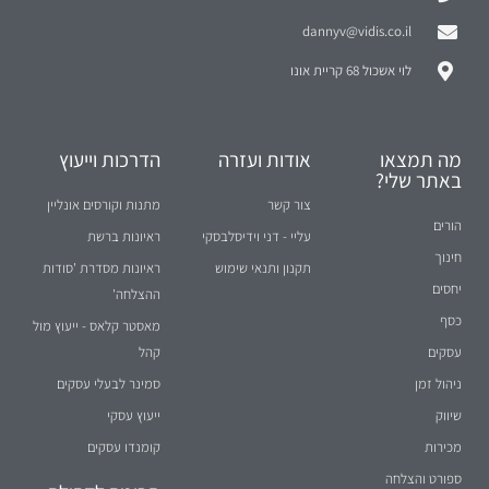
dannyv@vidis.co.il
לוי אשכול 68 קריית אונו
מה תמצאו
אודות ועזרה
הדרכות וייעוץ
באתר שלי?
צור קשר
מתנות וקורסים אונליין
הורים
עליי - דני וידיסלבסקי
ראיונות ברשת
חינוך
תקנון ותנאי שימוש
ראיונות מסדרת 'סודות
יחסים
ההצלחה'
כסף
מאסטר קלאס - ייעוץ מול
עסקים
קהל
ניהול זמן
סמינר לבעלי עסקים
שיווק
ייעוץ עסקי
מכירות
קומנדו עסקים
ספורט והצלחה