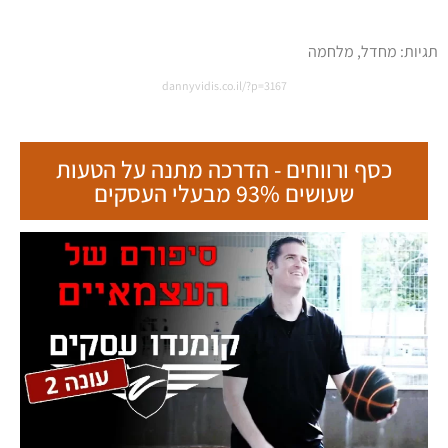
תגיות:
מחדל
,
מלחמה
dannyvidis.co.il/?p=3167
כסף ורווחים - הדרכה מתנה על הטעות
שעושים 93% מבעלי העסקים