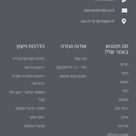
dannyv@vidis.co.il
לוי אשכול 68 קריית אונו
מה תמצאו
אודות ועזרה
הדרכות וייעוץ
באתר שלי?
צור קשר
מתנות וקורסים אונליין
הורים
עליי - דני וידיסלבסקי
ראיונות ברשת
חינוך
תקנון ותנאי שימוש
ראיונות מסדרת 'סודות
יחסים
ההצלחה'
כסף
מאסטר קלאס - ייעוץ מול
עסקים
קהל
ניהול זמן
סמינר לבעלי עסקים
שיווק
ייעוץ עסקי
מכירות
קומנדו עסקים
ספורט והצלחה
תרומה לקהילה