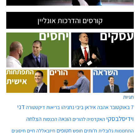
קורסים והדרכות אונליין
תגיות
דני
7 באוקטובר
איראן
ביבי נתניהו
אהבה
בריאות
דיקטטורה
וידיסלבסקי
הונאה
הצלחה
האקדמיה להורים
הכנסות
חטופים
ח'ותים
חיים
התחממות גלובלית
חופש
חיזבאללה
חיסונים
חמאס
טילים
כסף
לרפא יחסים
מגפה
טיל
יירוט
כלכלה
כדורסל