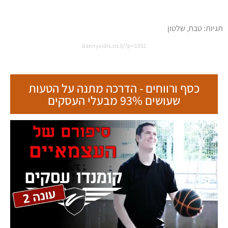
תגיות:
טבח
,
שלטון
dannyvidis.co.il/?p=3392
כסף ורווחים - הדרכה מתנה על הטעות
שעושים 93% מבעלי העסקים