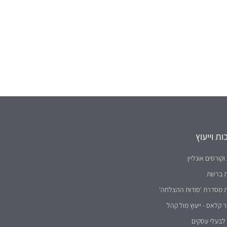
ת וייעוץ
וקורסים אונליין
ת ברשת
ת מסדרת 'סודות ההצלחה'
קלאס - ייעוץ מול קהל
לבעלי עסקים