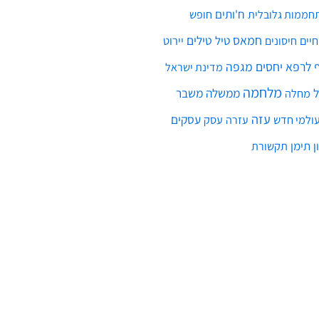
ח'ותים
חממות גלובלית
חופש
חמאס
טילים
חיים
טיל
יירוט
חיסונים
לרפא יחסים
מגפה
מדינת ישראל
מלחמה
ממשלה
משבר
מחלה
עזה
עסקים
ולמי חדש
עסק
עזרה
ן
תימן
תקשורת