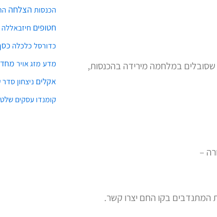
הצלחה
הכנסות
הת
חטופים
חיזבאללה
כסף
כלכלה
כדורסל
מחדל
מדע
מזג אויר
ם שסובלים במלחמה מירידה בהכנסות,
אקלים
ניצחון
סדר ע
שלטו
קומנדו עסקים
רה –
ת המתנדבים בקו החם יצרו קשר.