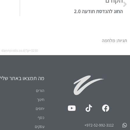
החוג להנדסת תודעה 2.0
תגיות:
מלחמה
dannyvidis.co.il/?p=3230
מה תמצאו באתר שלי?
הורים
חינוך
יחסים
כסף
972-52-992-3112⁩+
עסקים