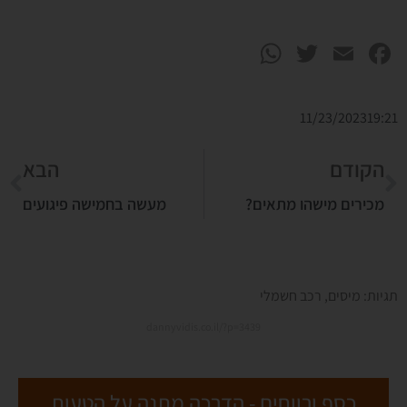
WhatsApp
Twitter
Facebook
Email
11/23/2023
19:21
הקודם
הבא
מכירים מישהו מתאים?
מעשה בחמישה פיגועים
תגיות:
מיסים
,
רכב חשמלי
dannyvidis.co.il/?p=3439
כסף ורווחים - הדרכה מתנה על הטעות