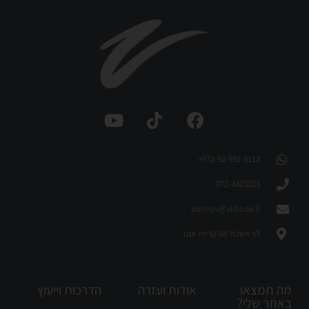
972-52-992-3112⁩+
072-2423333
dannyv@vidis.co.il
לוי אשכול 68 קריית אונו
מה תמצאו
אודות ועזרה
הדרכות וייעוץ
באתר שלי?