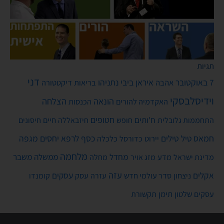
תגיות
דני
7 באוקטובר
איראן
ביבי נתניהו
אהבה
בריאות
דיקטטורה
וידיסלבסקי
הונאה
הצלחה
האקדמיה להורים
הכנסות
חטופים
ח'ותים
חיים
התחממות גלובלית
חופש
חיזבאללה
חיסונים
חמאס
טילים
כסף
לרפא יחסים
מגפה
טיל
יירוט
כלכלה
כדורסל
מלחמה
מחדל
ממשלה
משבר
מדע
מחלה
מדינת ישראל
מזג אויר
עזה
אקלים
עסקים
ניצחון
סדר עולמי חדש
עסק
עזרה
קומנדו
שלטון
תימן
עסקים
תקשורת