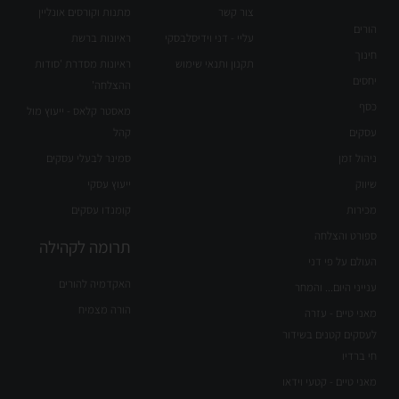
צור קשר
מתנות וקורסים אונליין
הורים
עליי - דני וידיסלבסקי
ראיונות ברשת
חינוך
תקנון ותנאי שימוש
ראיונות מסדרת 'סודות
יחסים
ההצלחה'
כסף
מאסטר קלאס - ייעוץ מול
עסקים
קהל
ניהול זמן
סמינר לבעלי עסקים
שיווק
ייעוץ עסקי
מכירות
קומנדו עסקים
ספורט והצלחה
תרומה לקהילה
העולם על פי דני
האקדמיה להורים
ענייני היום... והמחר
הורה מצמיח
מאני טיים - עזרה
לעסקים קטנים בשידור
חי ברדיו
מאני טיים - קטעי וידאו