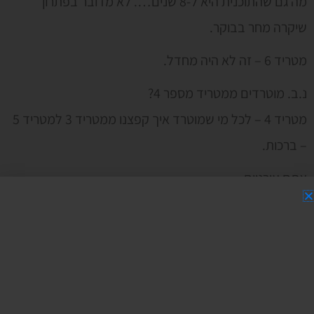
מה גם שהתוכנית היא ל-8 שנים…. לא מדובר בפתרון
שיקרה מחר בבוקר.
מטריד 6 – זה לא היה מחדל.
נ.ב. מוטרדים ממטריד מספר 4?
מטריד 4 – לכל מי שמוטרד איך קפצנו ממטריד 3 למטריד 5
– ברכות.
אתם עירניים.
אין מטריד 4.
כלומר יש. עוד הרבה מטרידים.
אבל בפוסט אין מטריד מספר 4.
הדילוג היה לבדיקת עירנות.