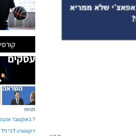
קורסים
תגיות
7 באוקטובר
אהבה
דני ויד
דיקטטורה