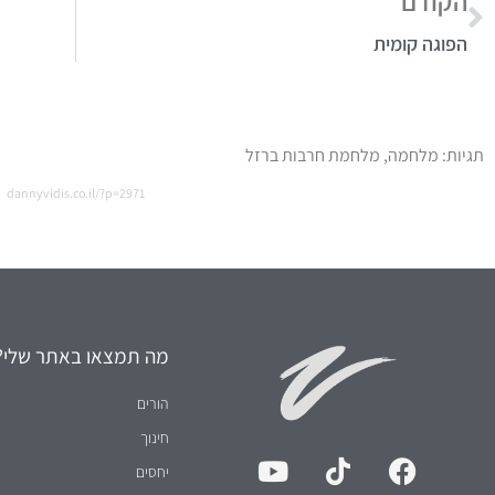
הקודם
הפוגה קומית
תגיות:
מלחמה
,
מלחמת חרבות ברזל
dannyvidis.co.il/?p=2971
מה תמצאו באתר שלי?
הורים
חינוך
יחסים