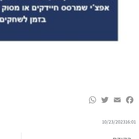
WhatsApp
Twitter
Facebook
Email
10/23/2023
16:01