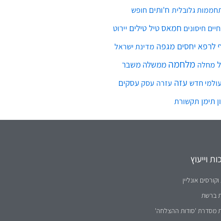
ח'ותים
חממות גלובלית
חופש
חמאס
טילים
חיים
טיל
יירוט
חיסונים
לרפא יחסים
מגפה
מדינת ישראל
מלחמה
ממשלה
משבר
מחלה
עזה
עסקים
ולמי חדש
עסק
עזרה
ן
תימן
תקשורת
ת וייעוץ
וקורסים אונליין
ת ברשת
ת מסדרת 'סודות ההצלחה'