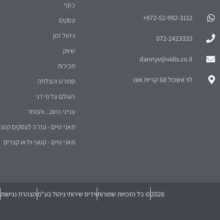
כסף
972-52-992-3112⁩+
עסקים
ניהול זמן
072-2423333
שיווק
dannyv@vidis.co.il
מכירות
לוי אשכול 68 קריית אונו
ספורט והצלחה
העולם על פי דני
ענייני היום... והמחר
מאני טיים - עזרה לעסקים קטני
מאני טיים - קטעי וידאו קצרים
2026
© כל הזכויות שמורות
וידיס שירותי ניהול בע"מ
הצהרת נגישות