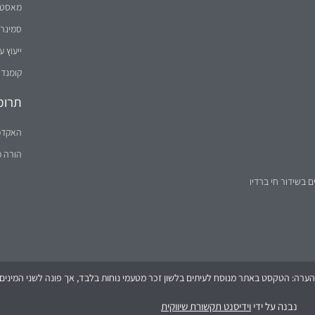
מאסטר 
סמינר 
ייעוץ ע
קומנדו
תרומ
האקדמ
הורה 
ם בשידור חי ברדיו
הערה: הטקסט באתר מנוסח לעיתים בלשון זכר מטעמי נוחות בלבד, אך פונה לשני המינים (
נבנה על ידי
וידיסנט תקשורת שיווקית