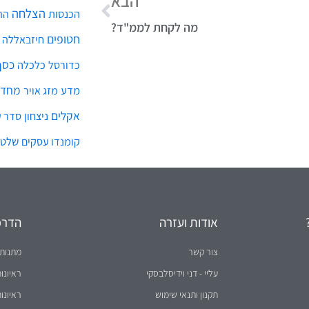
הבא
הצלחה
הכנסות
הת
מה לקחת לממ"ד?
חטופים
חיזבאללה
כסף
כלכלה
כדורסל
מחדל
מדע
מזג אויר
אקלים
ניצחון
סדר ע
שלטו
קומנדו עסקים
אודות ועזרה
הדרכו
צור קשר
מתנות 
עליי - דני וידיסלבסקי
ראיונו
תקנון ותנאי שימוש
ראיונו