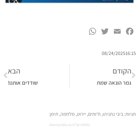
WhatsApp
Twitter
Facebook
Email
08/24/2025
16:15
הקודם
הבא
גמר הונאה שמח
שודדים אותנו!
תגיות:
ביבי נתניהו
,
ח'ותים
,
יירוט
,
מלחמה
,
תימן
dannyvidis.co.il/?p=10432