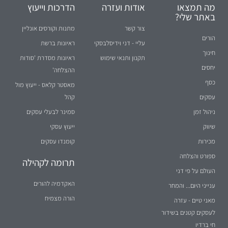
מה תמצאו
אודות ועזרה
הדרכות וייעוץ
באתר שלי?
צור קשר
מתנות וקורסים אונליין
הורים
עליי - דני וידיסלבסקי
ראיונות ברשת
חינוך
תקנון ותנאי שימוש
ראיונות מסדרת 'סודות
יחסים
ההצלחה'
כסף
מאסטר קלאס - ייעוץ מול
עסקים
קהל
ניהול זמן
סמינר לבעלי עסקים
שיווק
ייעוץ עסקי
מכירות
קומנדו עסקים
ספורט והצלחה
תרומה לקהילה
העולם על פי דני
האקדמיה להורים
ענייני היום... והמחר
הורה מצמיח
מאני טיים - עזרה
לעסקים קטנים בשידור
חי ברדיו