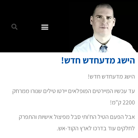
הישג מדעחדש חדש!
הישג מדעחדש חדש!
עד עכשיו המיירטים המופלאים יירטו טילים שנורו ממרחק
2200 ק"מ!
אבל הפעם הטיל הח'ותי סבל מפיצול אישיות והתפרק
לחלקים עוד בדרכו לארץ הקוד-אש.