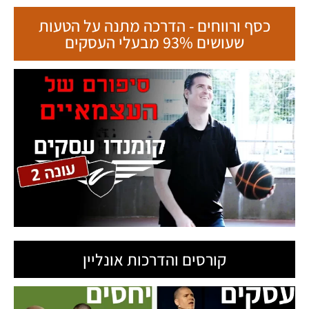
כסף ורווחים - הדרכה מתנה על הטעות
שעושים 93% מבעלי העסקים
קורסים והדרכות אונליין
ט.ל.ח בכפוף ל
תקנון