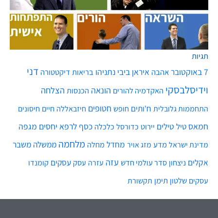
תגיות
דני
7 באוקטובר
איראן
ביבי נתניהו
אהבה
בריאות
דיקטטורה
וידיסלבסקי
הונאה
הצלחה
האקדמיה להורים
הכנסות
חטופים
ח'ותים
חיים
התחממות גלובלית
חופש
חיזבאללה
חיסונים
חמאס
טילים
כסף
לרפא יחסים
מגפה
טיל
יירוט
כלכלה
כדורסל
מלחמה
מחדל
ממשלה
משבר
מדע
מחלה
מדינת ישראל
מזג אויר
עזה
אקלים
עסקים
ניצחון
סדר עולמי חדש
עסק
עזרה
קומנדו
שלטון
תימן
עסקים
תקשורת