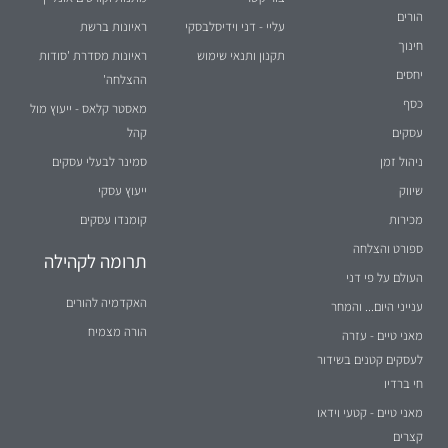
הורים
עליי - דני וידיסלבסקי
ראיונות ברשת
חינוך
תקנון ותנאי שימוש
ראיונות מסדרת 'סודות
יחסים
ההצלחה'
כסף
מאסטר קלאס - ייעוץ מול
עסקים
קהל
ניהול זמן
סמינר לבעלי עסקים
שיווק
ייעוץ עסקי
מכירות
קומנדו עסקים
ספורט והצלחה
תרומה לקהילה
העולם על פי דני
האקדמיה להורים
ענייני היום... והמחר
הורה מצמיח
מאני טיים - עזרה
לעסקים קטנים בשידור
חי ברדיו
מאני טיים - קטעי וידאו
קצרים