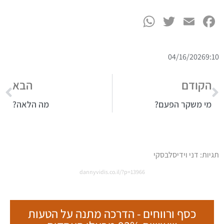
WhatsApp
Twitter
Facebook
Email
04/16/2026
9:10
הקודם
הבא
מי משקר הפעם?
מה הלאה?
תגיות:
דני וידיסלבסקי
dannyvidis.co.il/?p=13966
כסף ורווחים - הדרכה מתנה על הטעות