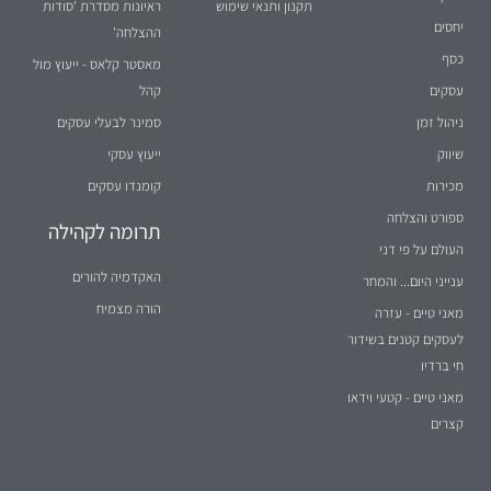
תקנון ותנאי שימוש
ראיונות מסדרת 'סודות
יחסים
ההצלחה'
כסף
מאסטר קלאס - ייעוץ מול
עסקים
קהל
ניהול זמן
סמינר לבעלי עסקים
שיווק
ייעוץ עסקי
מכירות
קומנדו עסקים
ספורט והצלחה
תרומה לקהילה
העולם על פי דני
האקדמיה להורים
ענייני היום... והמחר
הורה מצמיח
מאני טיים - עזרה
לעסקים קטנים בשידור
חי ברדיו
מאני טיים - קטעי וידאו
קצרים