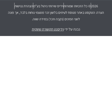
2026
© כל הזכויות שמורות
וידיס שירותי ניהול בע"מ
הצהרת נגישות
הערה: הטקסט באתר מנוסח לעיתים בלשון זכר מטעמי נוחות בלבד, אך פונה
לשני המינים (נקבה וזכר) במידה שווה.
נבנה על ידי
וידיסנט תקשורת שיווקית