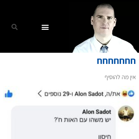
חחחחחחח
אין מה להוסיף