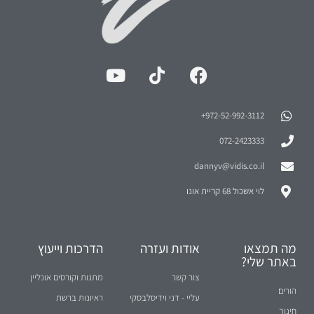
972-52-992-3112⁩+
072-2423333
dannyv@vidis.co.il
לוי אשכול 68 קריית אונו
מה תמצאו
אודות ועזרה
הדרכות וייעוץ
באתר שלי?
צור קשר
מתנות וקורסים אונליין
הורים
עליי - דני וידיסלבסקי
ראיונות ברשת
חינוך