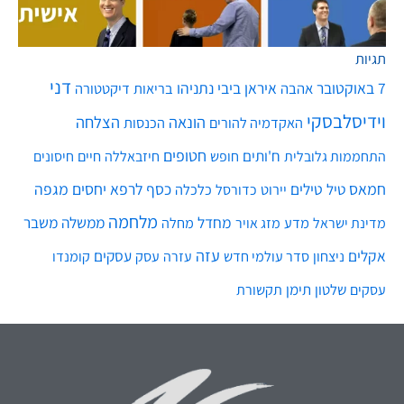
תגיות
דני
7 באוקטובר
איראן
ביבי נתניהו
אהבה
בריאות
דיקטטורה
ט.ל.ח בכפוף ל
תקנון
וידיסלבסקי
הונאה
הצלחה
האקדמיה להורים
הכנסות
חטופים
ח'ותים
חיים
התחממות גלובלית
חופש
חיזבאללה
חיסונים
חמאס
טילים
כסף
לרפא יחסים
מגפה
טיל
יירוט
כלכלה
כדורסל
מלחמה
מחדל
ממשלה
משבר
מדע
מחלה
מדינת ישראל
מזג אויר
עזה
אקלים
עסקים
ניצחון
סדר עולמי חדש
עסק
עזרה
קומנדו
שלטון
תימן
עסקים
תקשורת