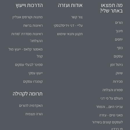
מה תמצאו
אודות ועזרה
הדרכות וייעוץ
באתר שלי?
צור קשר
מתנות וקורסים אונליין
הורים
עליי - דני וידיסלבסקי
ראיונות ברשת
חינוך
תקנון ותנאי שימוש
ראיונות מסדרת 'סודות
יחסים
ההצלחה'
כסף
מאסטר קלאס - ייעוץ מול
עסקים
קהל
ניהול זמן
סמינר לבעלי עסקים
שיווק
ייעוץ עסקי
מכירות
קומנדו עסקים
ספורט והצלחה
תרומה לקהילה
העולם על פי דני
האקדמיה להורים
ענייני היום... והמחר
הורה מצמיח
מאני טיים - עזרה
לעסקים קטנים בשידור
חי ברדיו