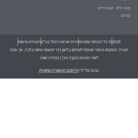
מאני טיים - קטעי וידאו
קצרים
2026
© כל הזכויות שמורות
וידיס שירותי ניהול בע"מ
הצהרת נגישות
הערה: הטקסט באתר מנוסח לעיתים בלשון זכר מטעמי נוחות בלבד, אך פונה
לשני המינים (נקבה וזכר) במידה שווה.
נבנה על ידי
וידיסנט תקשורת שיווקית