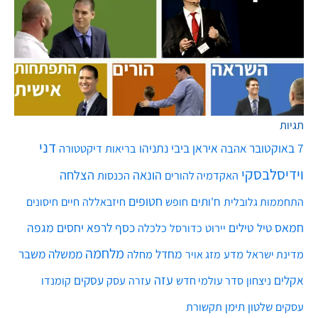
תגיות
דני
7 באוקטובר
איראן
ביבי נתניהו
אהבה
בריאות
דיקטטורה
וידיסלבסקי
הונאה
הצלחה
האקדמיה להורים
הכנסות
חטופים
ח'ותים
חיים
התחממות גלובלית
חופש
חיזבאללה
חיסונים
חמאס
טילים
כסף
לרפא יחסים
מגפה
טיל
יירוט
כלכלה
כדורסל
מלחמה
מחדל
ממשלה
משבר
מדע
מחלה
מדינת ישראל
מזג אויר
ט.ל.ח בכפוף ל
תקנון
עזה
אקלים
עסקים
ניצחון
סדר עולמי חדש
עסק
עזרה
קומנדו
שלטון
תימן
עסקים
תקשורת