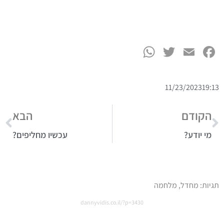
WhatsApp
Twitter
Facebook
Email
11/23/2023
19:13
הקודם
הבא
מי יודע?
עכשיו מחליפים?
תגיות:
מחדל
,
מלחמה
dannyvidis.co.il/?p=3430