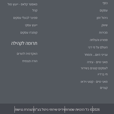
כסף
מאסטר קלאס - ייעוץ מול
עסקים
קהל
ניהול זמן
סמינר לבעלי עסקים
שיווק
ייעוץ עסקי
מכירות
קומנדו עסקים
ספורט והצלחה
תרומה לקהילה
העולם על פי דני
האקדמיה להורים
ענייני היום... והמחר
הורה מצמיח
מאני טיים - עזרה
לעסקים קטנים בשידור
חי ברדיו
מאני טיים - קטעי וידאו
קצרים
2026
© כל הזכויות שמורות
וידיס שירותי ניהול בע"מ
הצהרת נגישות