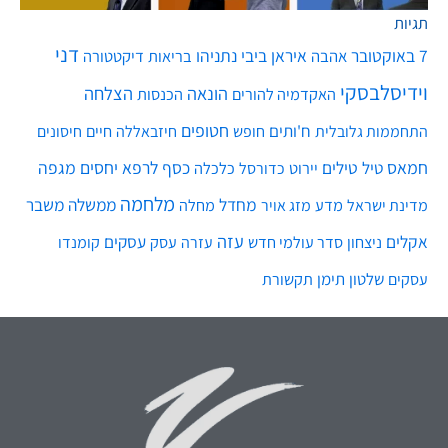
תגיות
דני
7 באוקטובר
איראן
ביבי נתניהו
אהבה
בריאות
דיקטטורה
וידיסלבסקי
הונאה
הצלחה
האקדמיה להורים
הכנסות
חטופים
ח'ותים
חיים
התחממות גלובלית
חופש
חיזבאללה
חיסונים
חמאס
טילים
כסף
לרפא יחסים
מגפה
טיל
יירוט
כלכלה
כדורסל
מלחמה
מחדל
ממשלה
משבר
מדע
מחלה
מדינת ישראל
מזג אויר
עזה
אקלים
עסקים
ניצחון
סדר עולמי חדש
עסק
עזרה
קומנדו
שלטון
תימן
עסקים
תקשורת