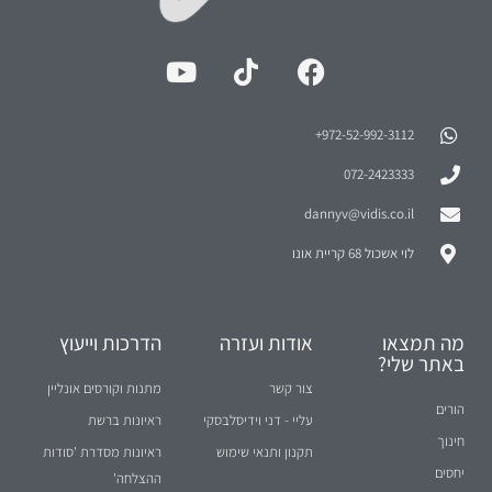
972-52-992-3112⁩+
072-2423333
dannyv@vidis.co.il
לוי אשכול 68 קריית אונו
מה תמצאו
אודות ועזרה
הדרכות וייעוץ
באתר שלי?
צור קשר
מתנות וקורסים אונליין
הורים
עליי - דני וידיסלבסקי
ראיונות ברשת
חינוך
תקנון ותנאי שימוש
ראיונות מסדרת 'סודות
יחסים
ההצלחה'