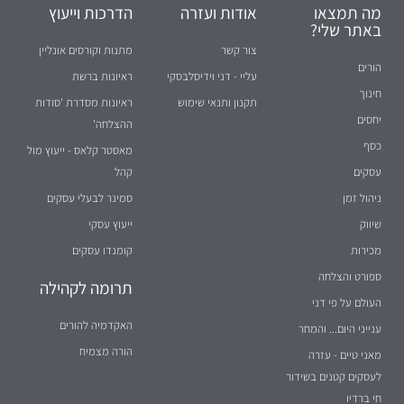
מה תמצאו
אודות ועזרה
הדרכות וייעוץ
באתר שלי?
צור קשר
מתנות וקורסים אונליין
הורים
עליי - דני וידיסלבסקי
ראיונות ברשת
חינוך
תקנון ותנאי שימוש
ראיונות מסדרת 'סודות
יחסים
ההצלחה'
כסף
מאסטר קלאס - ייעוץ מול
עסקים
קהל
ניהול זמן
סמינר לבעלי עסקים
שיווק
ייעוץ עסקי
מכירות
קומנדו עסקים
ספורט והצלחה
תרומה לקהילה
העולם על פי דני
האקדמיה להורים
ענייני היום... והמחר
הורה מצמיח
מאני טיים - עזרה
לעסקים קטנים בשידור
חי ברדיו