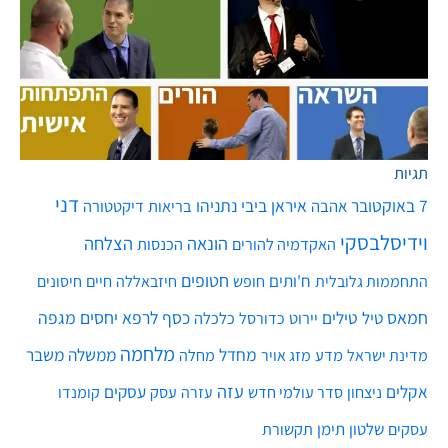
תגיות
דני
7 באוקטובר
איראן
ביבי נתניהו
אהבה
בריאות
דיקטטורה
וידיסלבסקי
הונאה
הצלחה
האקדמיה להורים
הכנסות
חטופים
ח'ותים
חיים
התחממות גלובלית
חופש
חיזבאללה
חיסונים
חמאס
טילים
כסף
לרפא יחסים
מגפה
טיל
יירוט
כלכלה
כדורסל
מלחמה
מחדל
ממשלה
משבר
מדע
מחלה
מדינת ישראל
מזג אויר
עזה
אקלים
עסקים
ניצחון
סדר עולמי חדש
עסק
עזרה
קומנדו
שלטון
תימן
עסקים
תקשורת