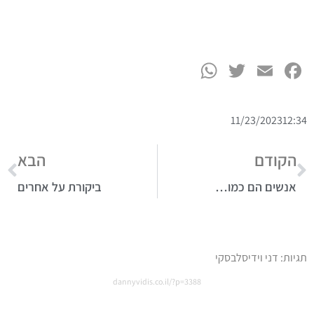
WhatsApp
Twitter
Facebook
Email
11/23/2023
12:34
הקודם
הבא
אנשים הם כמו…
ביקורת על אחרים
תגיות:
דני וידיסלבסקי
dannyvidis.co.il/?p=3388