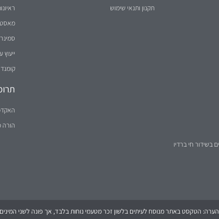
תקנון ותנאי שימוש
ראיונו
מאסטר 
סמינר 
ייעוץ ע
קומנדו
תרומ
האקדמ
הורה 
ם בשידור חי ברדיו
הערה: הטקסט באתר מנוסח לעיתים בלשון זכר מטעמי נוחות בלבד, אך פונה לשני המינים (