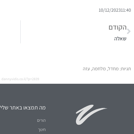
10/12/2023
11:40
הקודם
שאלה
תגיות:
מחדל
,
מלחמה
,
עזה
dannyvidis.co.il/?p=2839
מה תמצאו באתר שלי?
הורים
חינוך