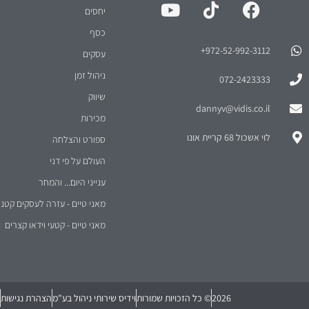
יחסים
כסף
972-52-992-3112⁩+
עסקים
ניהול זמן
072-2423333
שיווק
dannyv@vidis.co.il
מכירות
לוי אשכול 68 קריית אונו
ספורט והצלחה
העולם על פי דני
ענייני היום... והמחר
מאני טיים - עזרה לעסקים קטני
מאני טיים - קטעי וידאו קצרים
2026
© כל הזכויות שמורות
וידיס שירותי ניהול בע"מ
הצהרת נגישות