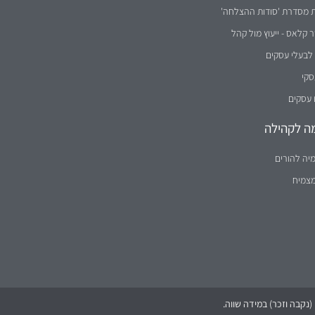
ת מסדרת 'סודות ההצלחה'
קלאס - ייעוץ מול קהל
לבעלי עסקים
סקי
 עסקים
ה לקהילה
יה להורים
מצמיח
נקבה וזכר) במידה שווה.