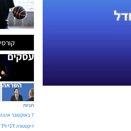
קורסים
תגיות
7 באוקטובר
אהבה
דני ויד
דיקטטורה