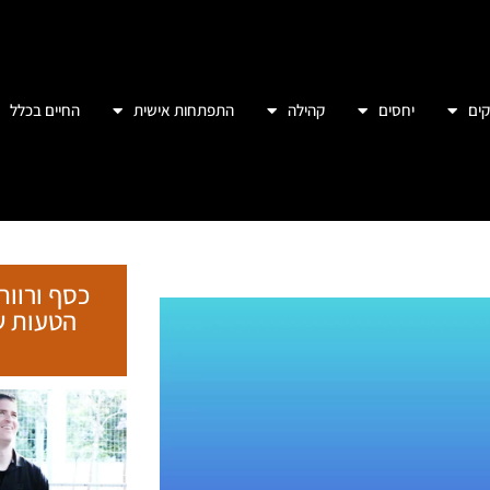
ים
יחסים
קהילה
התפתחות אישית
החיים בכלל
כסף ורווח