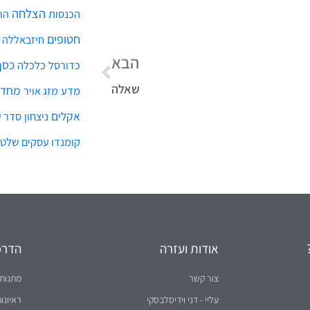
הצלחה
הכנסות
הת
חטופים
חיזבאללה
הבא
כסף
כלכלה
כדורסל
שאלה
מחדל
מדע
מזג אויר
אקלים
ניצחון
סדר ע
שלטו
קומנדו עסקים
אודות ועזרה
הדרכו
צור קשר
מתנות 
עליי - דני וידיסלבסקי
ראיונו