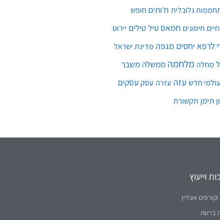
ח'ותים
חממות גלובלית
חופש
חמאס
טילים
חיים
טיל
יירוט
חיסונים
לרפא יחסים
מגפה
מדינת ישראל
מלחמה
ממשלה
משבר
מחלה
עזה
עסקים
ולמי חדש
עסק
עזרה
ן
תימן
תקשורת
ת וייעוץ
וקורסים אונליין
ת ברשת