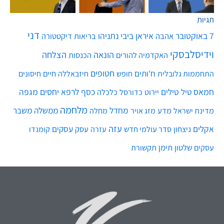
תגיות
דני
7 באוקטובר
איראן
ביבי נתניהו
אהבה
בריאות
דיקטטורה
וידיסלבסקי
הונאה
הצלחה
האקדמיה להורים
הכנסות
חטופים
ח'ותים
חיים
התחממות גלובלית
חופש
חיזבאללה
חיסונים
חמאס
טילים
כסף
לרפא יחסים
מגפה
טיל
יירוט
כלכלה
כדורסל
מלחמה
מחדל
ממשלה
משבר
מדע
מחלה
מדינת ישראל
מזג אויר
עזה
אקלים
עסקים
ניצחון
סדר עולמי חדש
עסק
עזרה
קומנדו
שלטון
תימן
עסקים
תקשורת