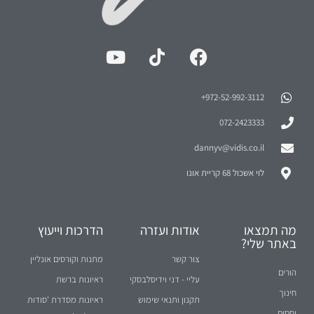
972-52-992-3112⁩+
072-2423333
dannyv@vidis.co.il
לוי אשכול 68 קריית אונו
מה תמצאו
אודות ועזרה
הדרכות וייעוץ
באתר שלי?
צור קשר
מתנות וקורסים אונליין
הורים
עליי - דני וידיסלבסקי
ראיונות ברשת
חינוך
תקנון ותנאי שימוש
ראיונות מסדרת 'סודות
יחסים