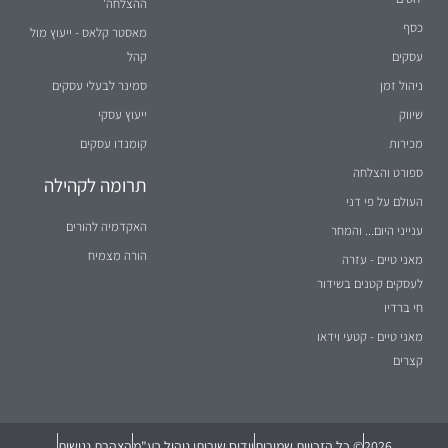
ההצלחה'
כסף
מאסטר קלאס - ייעוץ מול
עסקים
קהל
ניהול זמן
סמינר לבעלי עסקים
שיווק
ייעוץ עסקי
מכירות
קומנדו עסקים
ספורט והצלחה
תרומה לקהילה
העולם על פי דני
האקדמיה להורים
ענייני היום... והמחר
הורה מצמיח
מאני טיים - עזרה
לעסקים קטנים בשידור
חי ברדיו
מאני טיים - קטעי וידאו
קצרים
2026
© כל הזכויות שמורות
וידיס שירותי ניהול בע"מ
הצהרת נגישות