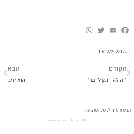
WhatsApp
Twitter
Facebook
Email
10/12/2023
12:54
הקודם
הבא
'זה לא הזמן לדבר'
הוא ידע.
תגיות:
מחדל
,
מלחמה
,
עזה
dannyvidis.co.il/?p=2888