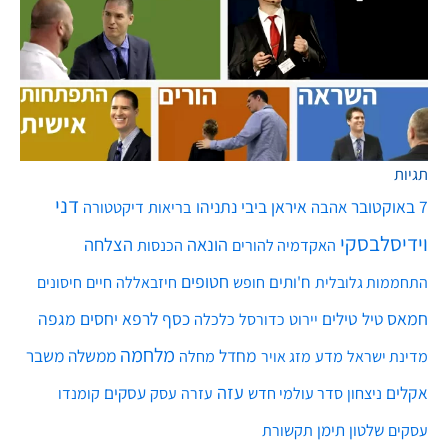
תגיות
דני
7 באוקטובר
איראן
ביבי נתניהו
אהבה
בריאות
דיקטטורה
וידיסלבסקי
הונאה
הצלחה
האקדמיה להורים
הכנסות
חטופים
ח'ותים
חיים
התחממות גלובלית
חופש
חיזבאללה
חיסונים
חמאס
טילים
כסף
לרפא יחסים
מגפה
טיל
יירוט
כלכלה
כדורסל
מלחמה
מחדל
ממשלה
משבר
מדע
מחלה
מדינת ישראל
מזג אויר
עזה
אקלים
עסקים
ניצחון
סדר עולמי חדש
עסק
עזרה
קומנדו
שלטון
תימן
עסקים
תקשורת