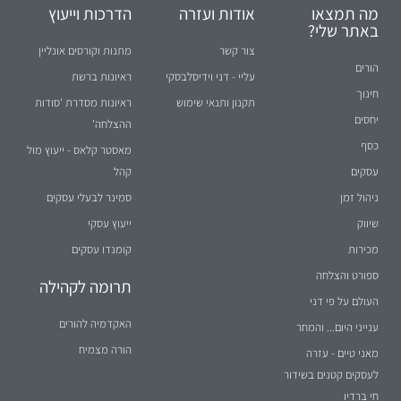
באתר שלי?
צור קשר
מתנות וקורסים אונליין
הורים
עליי - דני וידיסלבסקי
ראיונות ברשת
חינוך
תקנון ותנאי שימוש
ראיונות מסדרת 'סודות
יחסים
ההצלחה'
כסף
מאסטר קלאס - ייעוץ מול
עסקים
קהל
ניהול זמן
סמינר לבעלי עסקים
שיווק
ייעוץ עסקי
מכירות
קומנדו עסקים
ספורט והצלחה
תרומה לקהילה
העולם על פי דני
האקדמיה להורים
ענייני היום... והמחר
הורה מצמיח
מאני טיים - עזרה
לעסקים קטנים בשידור
חי ברדיו