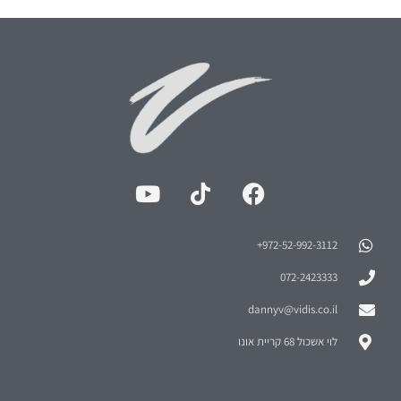
972-52-992-3112⁩+
072-2423333
dannyv@vidis.co.il
לוי אשכול 68 קריית אונו
מה תמצאו
אודות ועזרה
הדרכות וייעוץ