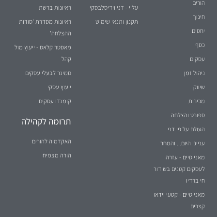
הורים
עליי - דני וידיסלבסקי
ראיונות ברשת
חינוך
תקנון ותנאי שימוש
ראיונות מסדרת 'סודות
יחסים
ההצלחה'
כסף
מאסטר קלאס - ייעוץ מול
עסקים
קהל
ניהול זמן
סמינר לבעלי עסקים
שיווק
ייעוץ עסקי
מכירות
קומנדו עסקים
ספורט והצלחה
תרומה לקהילה
העולם על פי דני
האקדמיה להורים
ענייני היום... והמחר
הורה מצמיח
מאני טיים - עזרה
לעסקים קטנים בשידור
חי ברדיו
מאני טיים - קטעי וידאו
קצרים