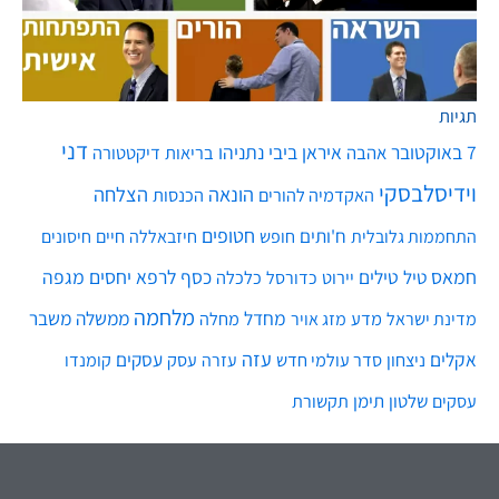
תגיות
דני
7 באוקטובר
איראן
ביבי נתניהו
אהבה
בריאות
דיקטטורה
וידיסלבסקי
הונאה
הצלחה
האקדמיה להורים
הכנסות
חטופים
ח'ותים
חיים
התחממות גלובלית
חופש
חיזבאללה
חיסונים
חמאס
טילים
כסף
לרפא יחסים
מגפה
טיל
יירוט
כלכלה
כדורסל
מלחמה
מחדל
ממשלה
משבר
מדע
מחלה
מדינת ישראל
מזג אויר
עזה
אקלים
עסקים
ניצחון
סדר עולמי חדש
עסק
עזרה
קומנדו
שלטון
תימן
עסקים
תקשורת