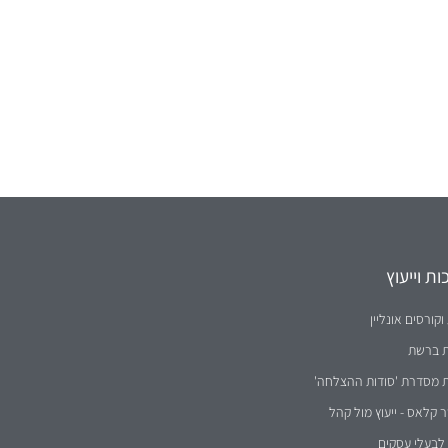
ת וייעוץ
וקורסים אונליין
ת ברשת
ת מסדרת 'סודות ההצלחה'
קלאס - ייעוץ מול קהל
לבעלי עסקים