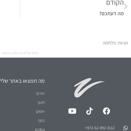
מה דעתכם?
תגיות:
מלחמה
dannyvidis.co.il/?p=3051
מה תמצאו באתר שלי?
הורים
חינוך
יחסים
כסף
972-52-992-3112⁩+
עסקים