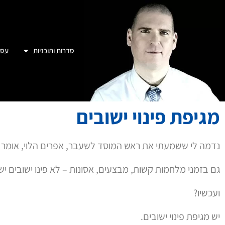
סדרות ותוכניות
עסק
מגיפת פינוי ישובים
נדמה לי ששמעתי את ראש המוסד לשעבר, אפרים הלוי, אומר ש
גם בזמני מלחמות קשות, מבצעים, אסונות – לא פינו ישובים יש
ועכשיו?
יש מגיפת פינוי ישובים.