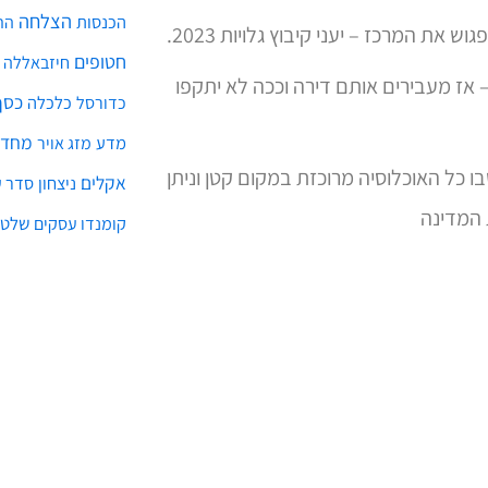
הצלחה
הכנסות
הת
חטופים
חיזבאללה
ע התקפות על תושבי הדרום והצפון ל-100 שנים – אז מעבירים אותם דירה וככה לא יתקפו
כסף
כלכלה
כדורסל
מחדל
מדע
מזג אויר
שבו כל האוכלוסיה מרוכזת במקום קטן וניתן
אקלים
ניצחון
סדר ע
 המדינה
שלטו
קומנדו עסקים