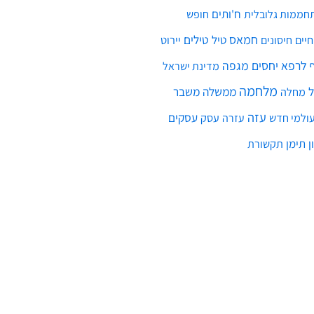
ח'ותים
חממות גלובלית
חופש
חמאס
טילים
חיים
טיל
יירוט
חיסונים
לרפא יחסים
מגפה
מדינת ישראל
מלחמה
ממשלה
משבר
מחלה
עזה
עסקים
ולמי חדש
עסק
עזרה
ן
תימן
תקשורת