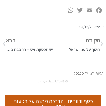
WhatsApp
Twitter
Facebook
Email
04/16/2026
9:10
הקודם
הבא
חושך על פני ישראל
יש הפסקת אש – החצבת בתקיפה
תגיות:
דני וידיסלבסקי
dannyvidis.co.il/?p=13968
כסף ורווחים - הדרכה מתנה על הטעות