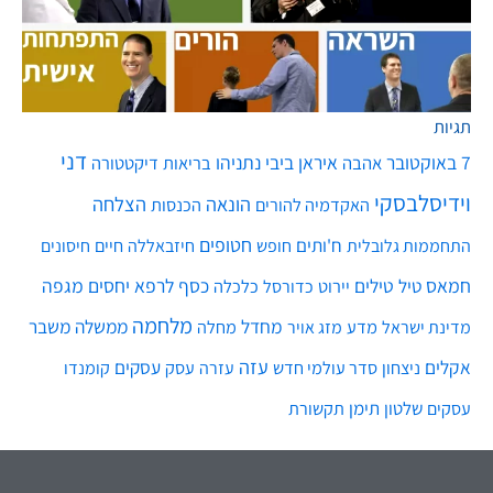
תגיות
דני
7 באוקטובר
איראן
ביבי נתניהו
אהבה
בריאות
דיקטטורה
וידיסלבסקי
הונאה
הצלחה
האקדמיה להורים
הכנסות
חטופים
ח'ותים
חיים
התחממות גלובלית
חופש
חיזבאללה
חיסונים
חמאס
טילים
כסף
לרפא יחסים
מגפה
טיל
יירוט
כלכלה
כדורסל
מלחמה
מחדל
ממשלה
משבר
מדע
מחלה
מדינת ישראל
מזג אויר
עזה
אקלים
עסקים
ניצחון
סדר עולמי חדש
עסק
עזרה
קומנדו
שלטון
תימן
עסקים
תקשורת