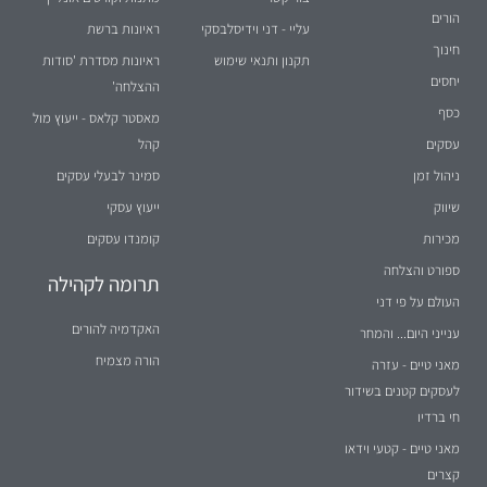
הורים
עליי - דני וידיסלבסקי
ראיונות ברשת
חינוך
תקנון ותנאי שימוש
ראיונות מסדרת 'סודות
יחסים
ההצלחה'
כסף
מאסטר קלאס - ייעוץ מול
עסקים
קהל
ניהול זמן
סמינר לבעלי עסקים
שיווק
ייעוץ עסקי
מכירות
קומנדו עסקים
ספורט והצלחה
תרומה לקהילה
העולם על פי דני
האקדמיה להורים
ענייני היום... והמחר
הורה מצמיח
מאני טיים - עזרה
לעסקים קטנים בשידור
חי ברדיו
מאני טיים - קטעי וידאו
קצרים