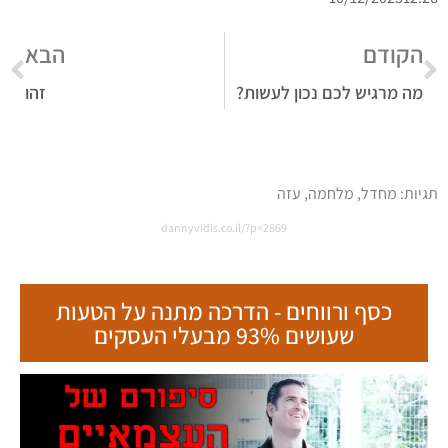
הקודם
הבא
מה מרגיש לכם נכון לעשות?
זהו
תגיות:
מחדל
,
מלחמה
,
עזה
dannyvidis.co.il/?p=2869
כסף ורווחים - הדרכה מתנה על הטעות
שעושים 93% מבעלי העסקים