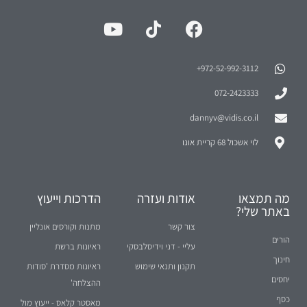
972-52-992-3112⁩+
072-2423333
dannyv@vidis.co.il
לוי אשכול 68 קריית אונו
מה תמצאו
אודות ועזרה
הדרכות וייעוץ
באתר שלי?
צור קשר
מתנות וקורסים אונליין
הורים
עליי - דני וידיסלבסקי
ראיונות ברשת
חינוך
תקנון ותנאי שימוש
ראיונות מסדרת 'סודות
יחסים
ההצלחה'
כסף
מאסטר קלאס - ייעוץ מול