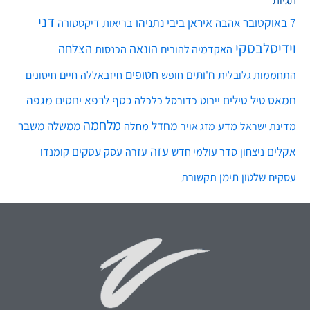
דני
7 באוקטובר
איראן
ביבי נתניהו
אהבה
בריאות
דיקטטורה
וידיסלבסקי
הונאה
הצלחה
האקדמיה להורים
הכנסות
חטופים
ח'ותים
חיים
התחממות גלובלית
חופש
חיזבאללה
חיסונים
חמאס
טילים
כסף
לרפא יחסים
מגפה
טיל
יירוט
כלכלה
כדורסל
מלחמה
מחדל
ממשלה
משבר
מדע
מחלה
מדינת ישראל
מזג אויר
עזה
אקלים
עסקים
ניצחון
סדר עולמי חדש
עסק
עזרה
קומנדו
שלטון
תימן
עסקים
תקשורת