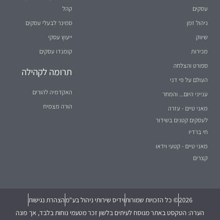
עסקים
קהל
ניהול זמן
סמינר לבעלי עסקים
שיווק
ייעוץ עסקי
מכירות
קומנדו עסקים
ספורט והצלחה
תרומה לקהילה
העולם על פי דני
האקדמיה להורים
ענייני היום... והמחר
הורה מצמיח
מאני טיים - עזרה
לעסקים קטנים בשידור
חי ברדיו
מאני טיים - קטעי וידאו
קצרים
2026
© כל הזכויות שמורות
וידיס שירותי ניהול בע"מ
הצהרת נגישות
הערה: הטקסט באתר מנוסח לעיתים בלשון זכר מטעמי נוחות בלבד, אך פונה