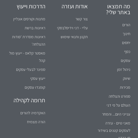
מה תמצאו
אודות ועזרה
הדרכות וייעוץ
באתר שלי?
צור קשר
מתנות וקורסים אונליין
הורים
עליי - דני וידיסלבסקי
ראיונות ברשת
חינוך
תקנון ותנאי שימוש
ראיונות מסדרת 'סודות
יחסים
ההצלחה'
כסף
מאסטר קלאס - ייעוץ מול
עסקים
קהל
ניהול זמן
סמינר לבעלי עסקים
שיווק
ייעוץ עסקי
מכירות
קומנדו עסקים
ספורט והצלחה
תרומה לקהילה
העולם על פי דני
האקדמיה להורים
ענייני היום... והמחר
הורה מצמיח
מאני טיים - עזרה
לעסקים קטנים בשידור
חי ברדיו