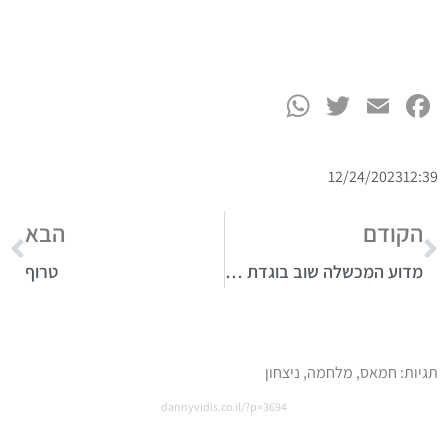
WhatsApp
Twitter
Facebook
Email
12/24/2023
12:39
הקודם
הבא
מדוע המכשלה שוב בוגדת באזרחיה?
טרוף
תגיות:
חמאס
,
מלחמה
,
ניצחון
dannyvidis.co.il/?p=3694