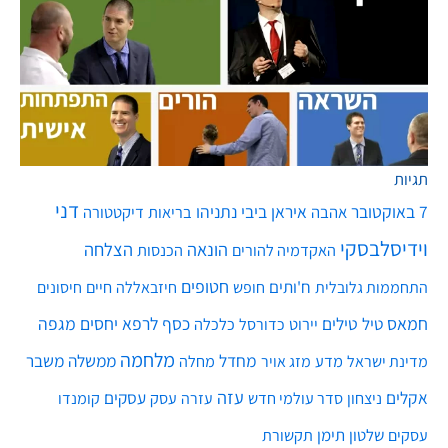
תגיות
דני
7 באוקטובר
איראן
ביבי נתניהו
אהבה
בריאות
דיקטטורה
וידיסלבסקי
הונאה
הצלחה
האקדמיה להורים
הכנסות
חטופים
ח'ותים
חיים
התחממות גלובלית
חופש
חיזבאללה
חיסונים
חמאס
טילים
כסף
לרפא יחסים
מגפה
טיל
יירוט
כלכלה
כדורסל
מלחמה
מחדל
ממשלה
משבר
מדע
מחלה
מדינת ישראל
מזג אויר
עזה
אקלים
עסקים
ניצחון
סדר עולמי חדש
עסק
עזרה
קומנדו
שלטון
תימן
עסקים
תקשורת