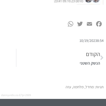
WhatsApp
Twitter
Facebook
Email
10/19/2023
8:54
הקודם
הנשק השטני
תגיות:
מחדל
,
מלחמה
,
עזה
dannyvidis.co.il/?p=2909