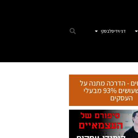
דני וידיסלבסקי
ebook
Email
witter
ים - הדרכה מתנה על
tsApp
הטעות שעושים 93% מבעלי
העסקים