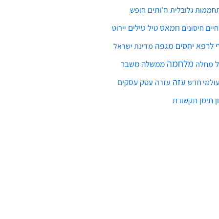
ח'ותים
חממות גלובלית
חופש
חמאס
טילים
חיים
טיל
יירוט
חיסונים
לרפא יחסים
מגפה
מדינת ישראל
מלחמה
ממשלה
משבר
מחלה
עזה
עסקים
ולמי חדש
עסק
עזרה
ן
תימן
תקשורת