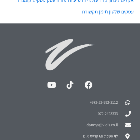
972-52-992-3112⁩+
072-2423333
dannyv@vidis.co.il
לוי אשכול 68 קריית אונו
מה תמצאו
אודות ועזרה
הדרכות וייעוץ
באתר שלי?
צור קשר
מתנות וקורסים אונליין
הורים