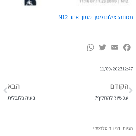
WhatsApp
Twitter
Facebook
Email
11/09/2023
12:47
הקודם
הבא
עכשיו? להחליף?
בעיה גלובלית
תגיות:
דני וידיסלבסקי
dannyvidis.co.il/?p=3278
כסף ורווחים - הדרכה מתנה על הטעות
שעושים 93% מבעלי העסקים