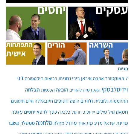
תגיות
דני
7 באוקטובר
איראן
ביבי נתניהו
אהבה
בריאות
דיקטטורה
וידיסלבסקי
הונאה
הצלחה
האקדמיה להורים
הכנסות
חטופים
ח'ותים
חיים
התחממות גלובלית
חופש
חיזבאללה
חיסונים
חמאס
טילים
כסף
לרפא יחסים
מגפה
טיל
יירוט
כלכלה
כדורסל
מלחמה
מחדל
ממשלה
משבר
מדע
מחלה
מדינת ישראל
מזג אויר
עזה
אקלים
עסקים
ניצחון
סדר עולמי חדש
עסק
עזרה
קומנדו
שלטון
תימן
עסקים
תקשורת