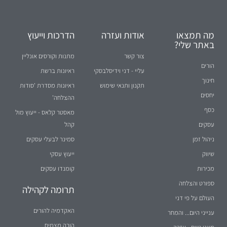
עליי - דני וידיסלבסקי
ראיונות ברשת
חינוך
תקנון ותנאי שימוש
ראיונות מסדרת 'סודות
יחסים
ההצלחה'
כסף
מאסטר קלאס - ייעוץ מול
עסקים
קהל
ניהול זמן
סמינר לבעלי עסקים
שיווק
ייעוץ עסקי
מכירות
קומנדו עסקים
ספורט והצלחה
תרומה לקהילה
העולם על פי דני
האקדמיה להורים
ענייני היום... והמחר
הורה מצמיח
מאני טיים - עזרה
לעסקים קטנים בשידור
חי ברדיו
מאני טיים - קטעי וידאו
קצרים