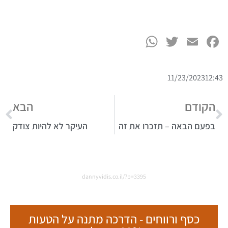
WhatsApp
Twitter
Facebook
Email
11/23/2023
12:43
הקודם
הבא
בפעם הבאה – תזכרו את זה
העיקר לא להיות צודק
dannyvidis.co.il/?p=3395
כסף ורווחים - הדרכה מתנה על הטעות