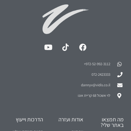
972-52-992-3112⁩+
072-2423333
dannyv@vidis.co.il
לוי אשכול 68 קריית אונו
מה תמצאו
אודות ועזרה
הדרכות וייעוץ
באתר שלי?