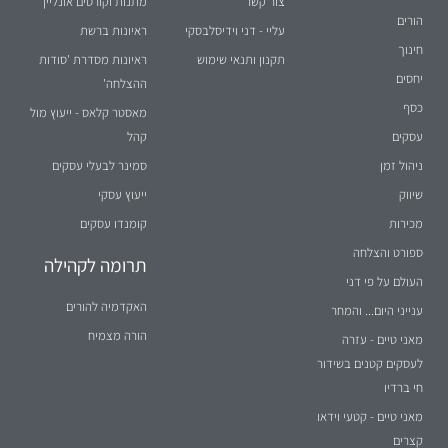
צור קשר
מתנות וקורסים אונליין
הורים
עליי - דני וידיסלבסקי
ראיונות ברשת
חינוך
תקנון ותנאי שימוש
ראיונות מסדרת 'סודות
יחסים
ההצלחה'
כסף
מאסטר קלאס - ייעוץ מול
עסקים
קהל
ניהול זמן
סמינר לבעלי עסקים
שיווק
ייעוץ עסקי
מכירות
קומנדו עסקים
ספורט והצלחה
תרומה לקהילה
העולם על פי דני
האקדמיה להורים
ענייני היום... והמחר
הורה מצמיח
מאני טיים - עזרה
לעסקים קטנים בשידור
חי ברדיו
מאני טיים - קטעי וידאו
קצרים