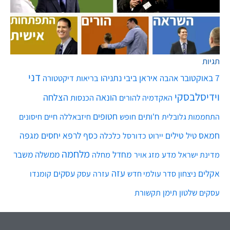
תגיות
דני
7 באוקטובר
איראן
ביבי נתניהו
אהבה
בריאות
דיקטטורה
וידיסלבסקי
הונאה
הצלחה
האקדמיה להורים
הכנסות
חטופים
ח'ותים
חיים
התחממות גלובלית
חופש
חיזבאללה
חיסונים
חמאס
טילים
כסף
לרפא יחסים
מגפה
טיל
יירוט
כלכלה
כדורסל
מלחמה
מחדל
ממשלה
משבר
מדע
מחלה
מדינת ישראל
מזג אויר
עזה
אקלים
עסקים
ניצחון
סדר עולמי חדש
עסק
עזרה
קומנדו
שלטון
תימן
עסקים
תקשורת