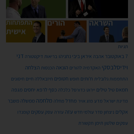
תגיות
דני
7 באוקטובר
איראן
ביבי נתניהו
אהבה
בריאות
דיקטטורה
וידיסלבסקי
הונאה
הצלחה
האקדמיה להורים
הכנסות
חטופים
ח'ותים
חיים
התחממות גלובלית
חופש
חיזבאללה
חיסונים
חמאס
טילים
כסף
לרפא יחסים
מגפה
טיל
יירוט
כלכלה
כדורסל
מלחמה
מחדל
ממשלה
משבר
מדע
מחלה
מדינת ישראל
מזג אויר
עזה
אקלים
עסקים
ניצחון
סדר עולמי חדש
עסק
עזרה
קומנדו
שלטון
תימן
עסקים
תקשורת