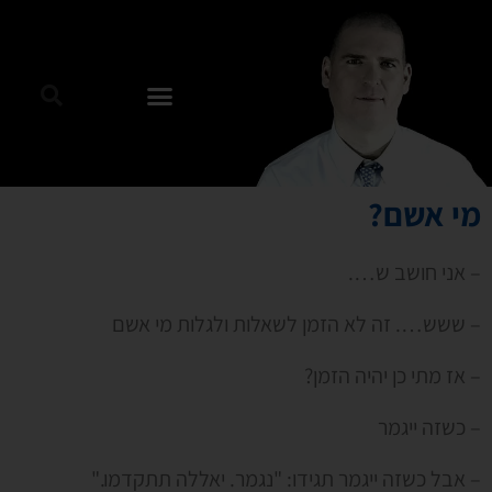
מי אשם?
– אני חושב ש….
– ששש…. זה לא הזמן לשאלות ולגלות מי אשם
– אז מתי כן יהיה הזמן?
– כשזה ייגמר
– אבל כשזה ייגמר תגידו: "נגמר. יאללה תתקדמו."