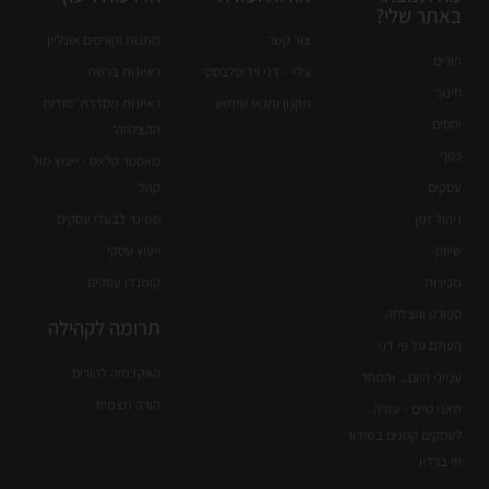
באתר שלי?
צור קשר
מתנות וקורסים אונליין
הורים
עליי - דני וידיסלבסקי
ראיונות ברשת
חינוך
תקנון ותנאי שימוש
ראיונות מסדרת 'סודות
יחסים
ההצלחה'
כסף
מאסטר קלאס - ייעוץ מול
עסקים
קהל
ניהול זמן
סמינר לבעלי עסקים
שיווק
ייעוץ עסקי
מכירות
קומנדו עסקים
ספורט והצלחה
תרומה לקהילה
העולם על פי דני
האקדמיה להורים
ענייני היום... והמחר
הורה מצמיח
מאני טיים - עזרה
לעסקים קטנים בשידור
חי ברדיו