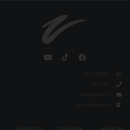
972-52-992-3112⁩+
072-2423333
dannyv@vidis.co.il
לוי אשכול 68 קריית אונו
מה תמצאו
אודות ועזרה
הדרכות וייעוץ