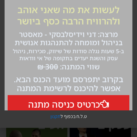
כסף ורווחים - הדרכה מתנה על הטעות
שעושים 93% מבעלי העסקים
קורסים והדרכות אונליין
ט.ל.ח בכפוף ל
תקנון