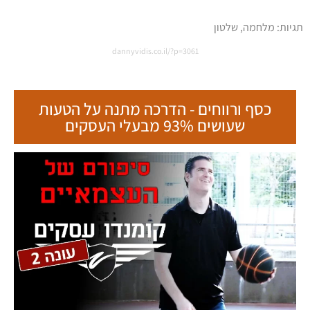
תגיות:
מלחמה
,
שלטון
dannyvidis.co.il/?p=3061
כסף ורווחים - הדרכה מתנה על הטעות
שעושים 93% מבעלי העסקים