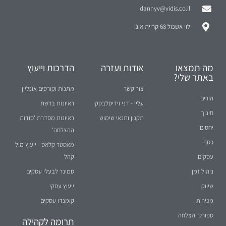
dannyv@vidis.co.il
לוי אשכול 68 קריית אונו
מה תמצאו
אודות ועזרה
הדרכות וייעוץ
באתר שלי?
צור קשר
מתנות וקורסים אונליין
הורים
עליי - דני וידיסלבסקי
ראיונות ברשת
חינוך
תקנון ותנאי שימוש
ראיונות מסדרת 'סודות
יחסים
ההצלחה'
כסף
מאסטר קלאס - ייעוץ מול
עסקים
קהל
ניהול זמן
סמינר לבעלי עסקים
שיווק
ייעוץ עסקי
מכירות
קומנדו עסקים
ספורט והצלחה
תרומה לקהילה