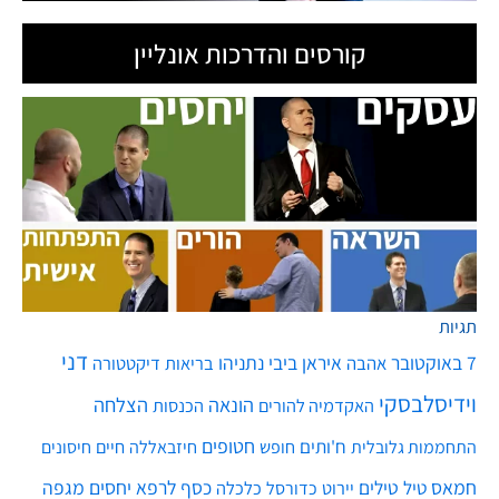
קורסים והדרכות אונליין
תגיות
דני
7 באוקטובר
איראן
ביבי נתניהו
אהבה
בריאות
דיקטטורה
וידיסלבסקי
הונאה
הצלחה
האקדמיה להורים
הכנסות
חטופים
ח'ותים
חיים
התחממות גלובלית
חופש
חיזבאללה
חיסונים
חמאס
טילים
כסף
לרפא יחסים
מגפה
טיל
יירוט
כלכלה
כדורסל