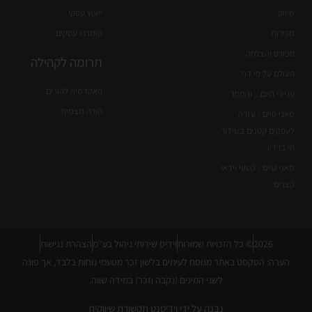
שיווק
ייעוץ עסקי
מכירות
קומנדו עסקים
ספורט והצלחה
תרומה לקהילה
העולם על פי דני
האקדמיה להורים
ענייני היום... והמחר
הורה מצמיח
מאני טיים - עזרה
לעסקים קטנים בשידור
חי ברדיו
מאני טיים - קטעי וידאו
קצרים
2026
© כל הזכויות שמורות
וידיס שירותי ניהול בע"מ
הצהרת נגישות
הערה: הטקסט באתר מנוסח לעיתים בלשון זכר מטעמי נוחות בלבד, אך פונה
לשני המינים (נקבה וזכר) במידה שווה.
נבנה על ידי
וידיסנט תקשורת שיווקית