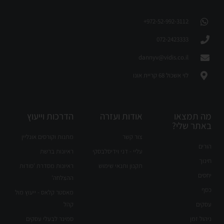
972-52-992-3112⁩+
072-2423333
dannyv@vidis.co.il
לוי אשכול 68 קריית אונו
מה תמצאו
אודות ועזרה
הדרכות וייעוץ
באתר שלי?
צור קשר
מתנות וקורסים אונליין
הורים
עליי - דני וידיסלבסקי
ראיונות ברשת
חינוך
תקנון ותנאי שימוש
ראיונות מסדרת 'סודות
יחסים
ההצלחה'
כסף
מאסטר קלאס - ייעוץ מול
עסקים
קהל
ניהול זמן
סמינר לבעלי עסקים