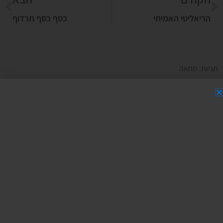
הריאליטי האמיתי
כסף כסף תרדוף
תגיות:
מחאה
dannyvidis.co.il/?p=2811
כסף ורווחים - הדרכה מתנה על הטעות
שעושים 93% מבעלי העסקים