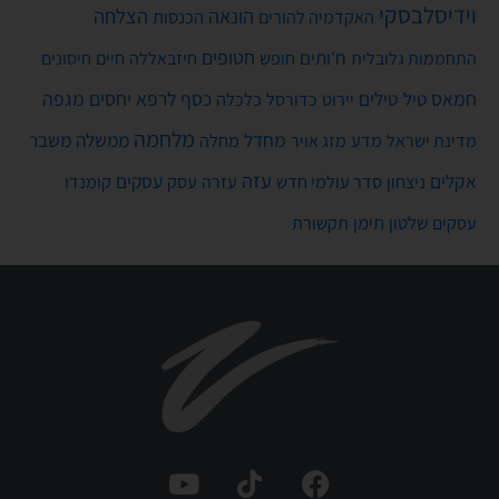
וידיסלבסקי
הונאה
הצלחה
האקדמיה להורים
הכנסות
חטופים
ח'ותים
חיים
התחממות גלובלית
חופש
חיזבאללה
חיסונים
חמאס
טילים
כסף
לרפא יחסים
מגפה
טיל
יירוט
כלכלה
כדורסל
מלחמה
מחדל
ממשלה
משבר
מדע
מחלה
מדינת ישראל
מזג אויר
עזה
אקלים
עסקים
ניצחון
סדר עולמי חדש
עסק
עזרה
קומנדו
שלטון
תימן
עסקים
תקשורת