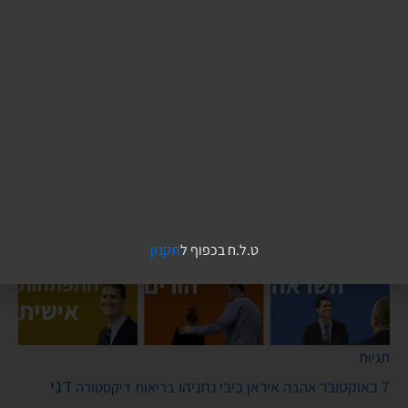
קורסים והדרכות אונליין
ט.ל.ח בכפוף ל
תקנון
תגיות
דני
7 באוקטובר
איראן
ביבי נתניהו
אהבה
בריאות
דיקטטורה