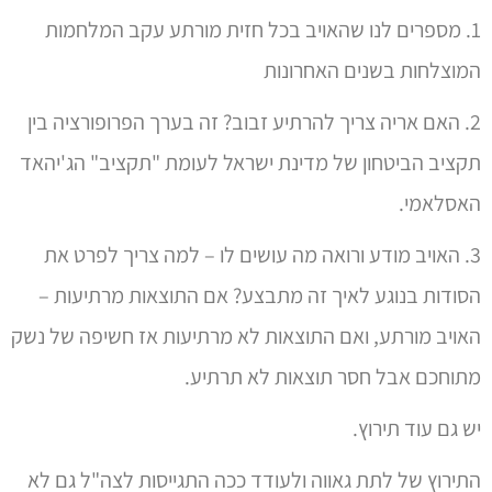
2. האם אריה צריך להרתיע זבוב? זה בערך הפרופורציה בין
תקציב הביטחון של מדינת ישראל לעומת "תקציב" הג'יהאד
האסלאמי.
3. האויב מודע ורואה מה עושים לו – למה צריך לפרט את
הסודות בנוגע לאיך זה מתבצע? אם התוצאות מרתיעות –
האויב מורתע, ואם התוצאות לא מרתיעות אז חשיפה של נשק
מתוחכם אבל חסר תוצאות לא תרתיע.
יש גם עוד תירוץ.
התירוץ של לתת גאווה ולעודד ככה התגייסות לצה"ל גם לא
ממש תופס כי:
1. זה לא שמלש"ב (מיועד לשירות בטחון) צעיר יכול לבחור