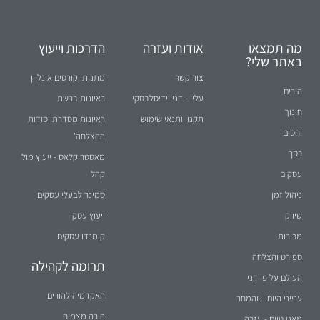
באתר שלי?
צור קשר
מתנות וקורסים אונליין
הורים
עליי - דני וידיסלבסקי
ראיונות ברשת
חינוך
תקנון ותנאי שימוש
ראיונות מסדרת 'סודות
יחסים
ההצלחה'
כסף
מאסטר קלאס - ייעוץ מול
עסקים
קהל
ניהול זמן
סמינר לבעלי עסקים
שיווק
ייעוץ עסקי
מכירות
קומנדו עסקים
ספורט והצלחה
תרומה לקהילה
העולם על פי דני
האקדמיה להורים
ענייני היום... והמחר
הורה מצמיח
מאני טיים - עזרה
לעסקים קטנים בשידור
חי ברדיו