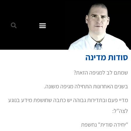
סודות מדינה
שמתם לב למגיפה הזאת?
בשנים האחרונות התחילה מגיפה משונה.
מדיי פעם ובתדירות גבוהה יש כתבה שחושפת מידע בנוגע
לצה"ל:
"יחידה סודית" נחשפת
"נשק סודי" נחשף
"אסטרטגיה סודית" מתגלה