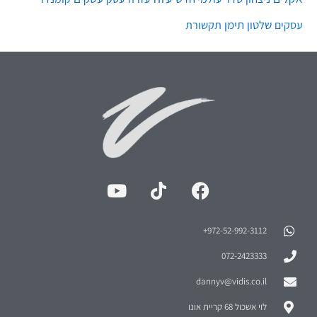
972-52-992-3112⁩+
072-2423333
dannyv@vidis.co.il
לוי אשכול 68 קריית אונו
מה תמצאו
אודות ועזרה
הדרכות וייעוץ