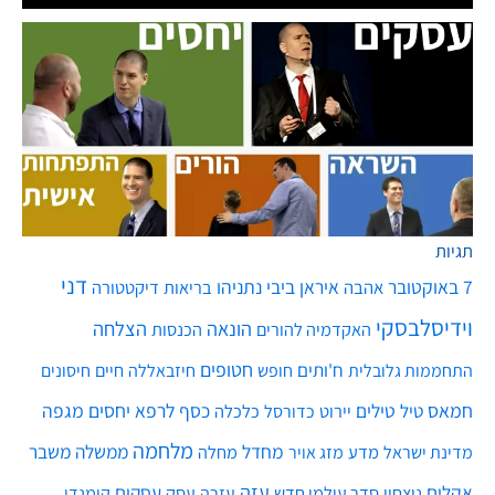
תגיות
דני
7 באוקטובר
איראן
ביבי נתניהו
אהבה
בריאות
דיקטטורה
וידיסלבסקי
הונאה
הצלחה
האקדמיה להורים
הכנסות
חטופים
ח'ותים
חיים
התחממות גלובלית
חופש
חיזבאללה
חיסונים
חמאס
טילים
כסף
לרפא יחסים
מגפה
טיל
יירוט
כלכלה
כדורסל
מלחמה
מחדל
ממשלה
משבר
מדע
מחלה
מדינת ישראל
מזג אויר
עזה
אקלים
עסקים
ניצחון
סדר עולמי חדש
עסק
עזרה
קומנדו
שלטון
תימן
עסקים
תקשורת