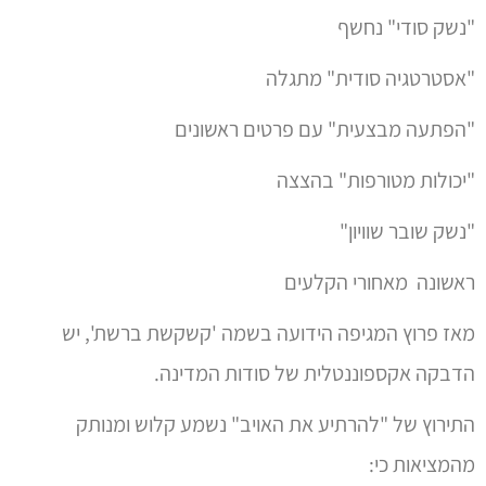
"הפתעה מבצעית" עם פרטים ראשונים
"יכולות מטורפות" בהצצה
"נשק שובר שוויון"
ראשונה מאחורי הקלעים
מאז פרוץ המגיפה הידועה בשמה 'קשקשת ברשת', יש
הדבקה אקספוננטלית של סודות המדינה.
התירוץ של "להרתיע את האויב" נשמע קלוש ומנותק
מהמציאות כי:
1. מספרים לנו שהאויב בכל חזית מורתע עקב המלחמות
המוצלחות בשנים האחרונות