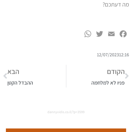
מה דעתכם?
WhatsApp
Twitter
Facebook
Email
12/07/2023
12:16
הקודם
הבא
פניו לא למלחמה
ההבדל הקטן
dannyvidis.co.il/?p=3599