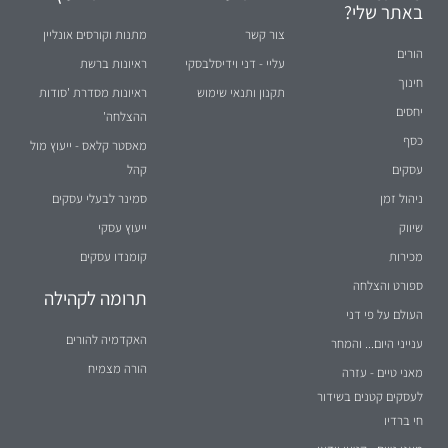
באתר שלי?
צור קשר
מתנות וקורסים אונליין
הורים
עליי - דני וידיסלבסקי
ראיונות ברשת
חינוך
תקנון ותנאי שימוש
ראיונות מסדרת 'סודות
יחסים
ההצלחה'
כסף
מאסטר קלאס - ייעוץ מול
עסקים
קהל
ניהול זמן
סמינר לבעלי עסקים
שיווק
ייעוץ עסקי
מכירות
קומנדו עסקים
ספורט והצלחה
תרומה לקהילה
העולם על פי דני
האקדמיה להורים
ענייני היום... והמחר
הורה מצמיח
מאני טיים - עזרה
לעסקים קטנים בשידור
חי ברדיו