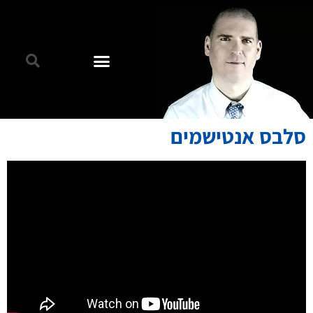
סלבס אנטישמים