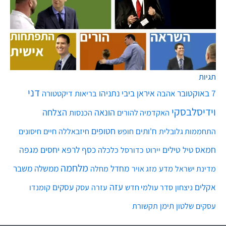
תגיות
ט.ל.ח בכפוף ל
תקנון
דני
7 באוקטובר
איראן
ביבי נתניהו
אהבה
בריאות
דיקטטורה
וידיסלבסקי
הונאה
הצלחה
האקדמיה להורים
הכנסות
חטופים
ח'ותים
חיים
התחממות גלובלית
חופש
חיזבאללה
חיסונים
חמאס
טילים
כסף
לרפא יחסים
מגפה
טיל
יירוט
כלכלה
כדורסל
מלחמה
מחדל
ממשלה
משבר
מדע
מחלה
מדינת ישראל
מזג אויר
עזה
אקלים
עסקים
ניצחון
סדר עולמי חדש
עסק
עזרה
קומנדו
שלטון
תימן
עסקים
תקשורת