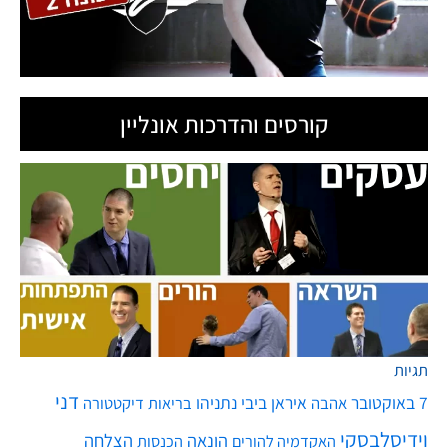
קורסים והדרכות אונליין
תגיות
דני
7 באוקטובר
איראן
ביבי נתניהו
אהבה
בריאות
דיקטטורה
וידיסלבסקי
הונאה
הצלחה
האקדמיה להורים
הכנסות
חטופים
ח'ותים
חיים
התחממות גלובלית
חופש
חיזבאללה
חיסונים
חמאס
טילים
כסף
לרפא יחסים
מגפה
טיל
יירוט
כלכלה
כדורסל