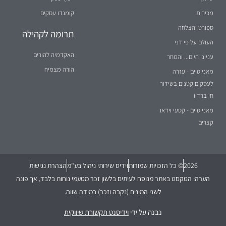
העולם על פי דני
האקדמיה להורים
ענייני היום... והמחר
הורה מצמיח
מאני טיים - עזרה
לעסקים קטנים בשידור
חי ברדיו
מאני טיים - קטעי וידאו
קצרים
2026
© כל הזכויות שמורות
וידיס שירותי ניהול בע"מ
הצהרת נגישות
הערה: הטקסט באתר מנוסח לעיתים בלשון זכר מטעמי נוחות בלבד, אך פונה
לשני המינים (נקבה וזכר) במידה שווה.
נבנה על ידי
וידיסנט תקשורת שיווקית