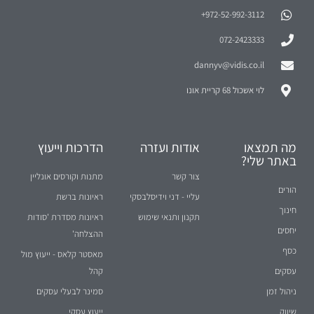
dannyv@vidis.co.il
לוי אשכול 68 קריית אונו
מה תמצאו
אודות ועזרה
הדרכות וייעוץ
באתר שלי?
צור קשר
מתנות וקורסים אונליין
הורים
עליי - דני וידיסלבסקי
ראיונות ברשת
חינוך
תקנון ותנאי שימוש
ראיונות מסדרת 'סודות
יחסים
ההצלחה'
כסף
מאסטר קלאס - ייעוץ מול
עסקים
קהל
ניהול זמן
סמינר לבעלי עסקים
שיווק
ייעוץ עסקי
מכירות
קומנדו עסקים
ספורט והצלחה
תרומה לקהילה