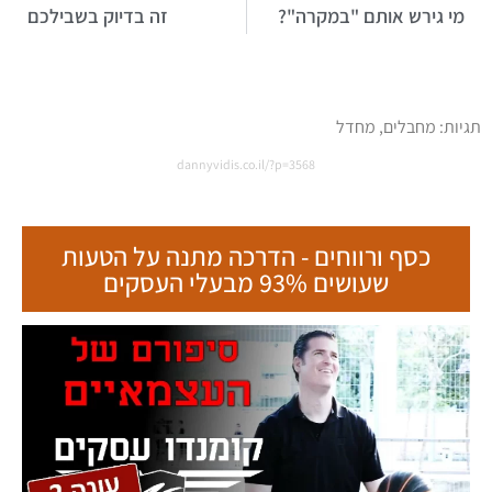
תגיות:
מחבלים
,
מחדל
dannyvidis.co.il/?p=3568
כסף ורווחים - הדרכה מתנה על הטעות
שעושים 93% מבעלי העסקים