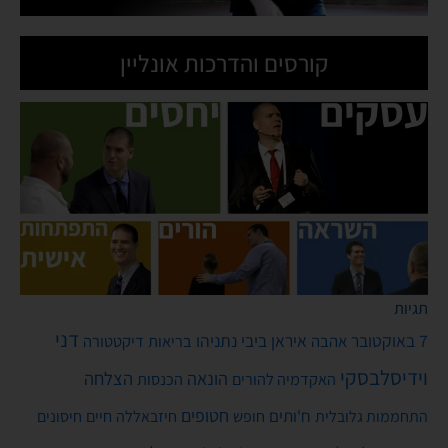
קורסים והדרכות אונליין
תגיות
דני
7 באוקטובר
איראן
ביבי נתניהו
אהבה
בריאות
דיקטטורה
וידיסלבסקי
הונאה
הצלחה
האקדמיה להורים
הכנסות
חטופים
ח'ותים
חיים
התחממות גלובלית
חופש
חיזבאללה
חיסונים