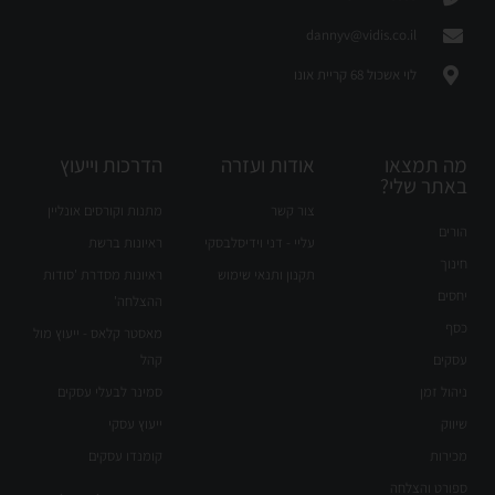
dannyv@vidis.co.il
לוי אשכול 68 קריית אונו
מה תמצאו
אודות ועזרה
הדרכות וייעוץ
באתר שלי?
צור קשר
מתנות וקורסים אונליין
הורים
עליי - דני וידיסלבסקי
ראיונות ברשת
חינוך
תקנון ותנאי שימוש
ראיונות מסדרת 'סודות
יחסים
ההצלחה'
כסף
מאסטר קלאס - ייעוץ מול
עסקים
קהל
ניהול זמן
סמינר לבעלי עסקים
שיווק
ייעוץ עסקי
מכירות
קומנדו עסקים
ספורט והצלחה