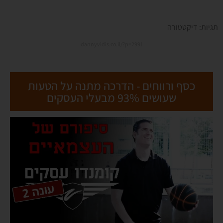
תגיות:
דיקטטורה
dannyvidis.co.il/?p=2991
כסף ורווחים - הדרכה מתנה על הטעות
שעושים 93% מבעלי העסקים