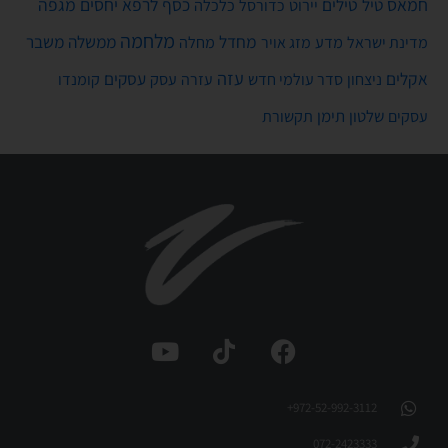
חמאס
טילים
כסף
לרפא יחסים
מגפה
טיל
יירוט
כלכלה
כדורסל
מלחמה
מחדל
ממשלה
משבר
מדע
מחלה
מדינת ישראל
מזג אויר
עזה
אקלים
עסקים
ניצחון
סדר עולמי חדש
עסק
עזרה
קומנדו
שלטון
תימן
עסקים
תקשורת
972-52-992-3112⁩+
072-2423333