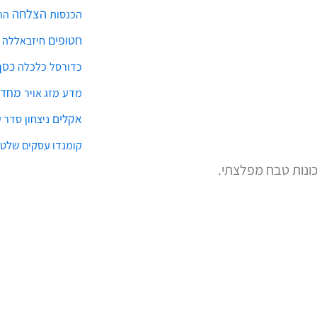
הצלחה
הכנסות
הת
חטופים
חיזבאללה
כסף
כלכלה
כדורסל
מחדל
מדע
מזג אויר
אקלים
ניצחון
סדר ע
שלטו
קומנדו עסקים
כונות טבח מפלצתי.