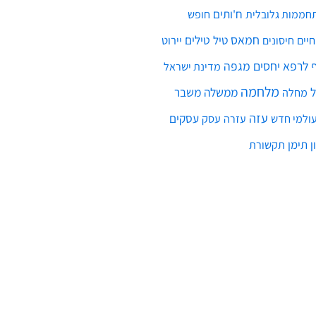
ח'ותים
חממות גלובלית
חופש
חמאס
טילים
חיים
טיל
יירוט
חיסונים
לרפא יחסים
מגפה
מדינת ישראל
מלחמה
ממשלה
משבר
מחלה
עזה
עסקים
ולמי חדש
עסק
עזרה
ן
תימן
תקשורת