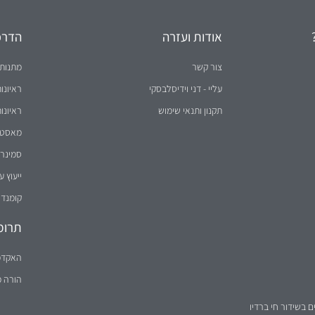
אודות ועזרה
הדרכו
צור קשר
מתנות 
עליי - דני וידיסלבסקי
ראיונו
תקנון ותנאי שימוש
ראיונו
מאסטר 
סמינר 
ייעוץ ע
קומנדו
תרומ
האקדמ
הורה 
ם בשידור חי ברדיו