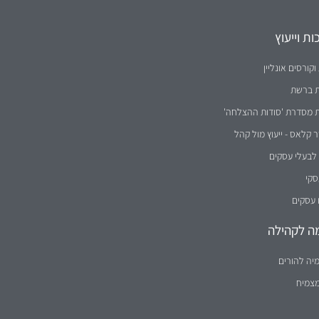
ת וייעוץ
וקורסים אונליין
ת ברשת
ת מסדרת 'סודות ההצלחה'
קלאס - ייעוץ מול קהל
לבעלי עסקים
סקי
 עסקים
ה לקהילה
יה להורים
מצמיח