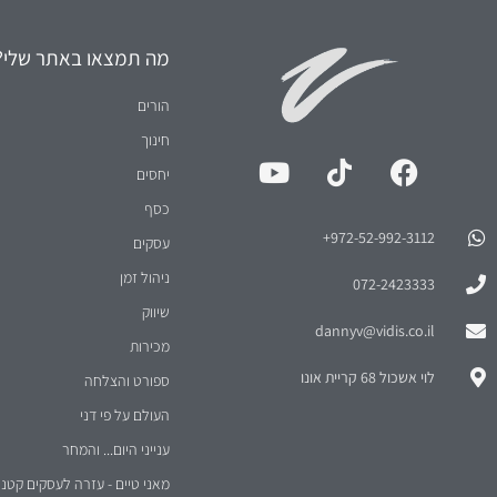
מה תמצאו באתר שלי?
הורים
חינוך
יחסים
כסף
972-52-992-3112⁩+
עסקים
ניהול זמן
072-2423333
שיווק
dannyv@vidis.co.il
מכירות
לוי אשכול 68 קריית אונו
ספורט והצלחה
העולם על פי דני
ענייני היום... והמחר
מאני טיים - עזרה לעסקים קטני