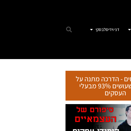
דני וידיסלבסקי
ebook
Email
witter
ים - הדרכה מתנה על
tsApp
הטעות שעושים 93% מבעלי
העסקים