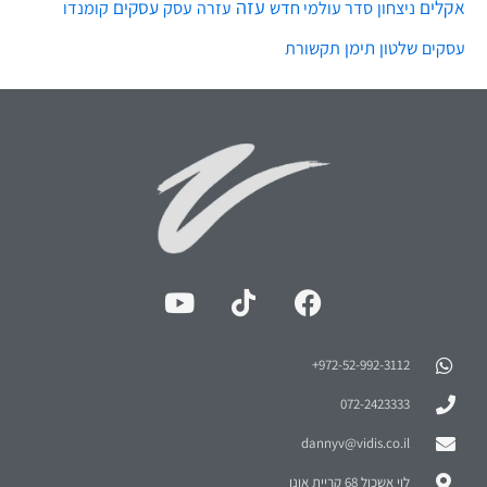
עזה
אקלים
עסקים
ניצחון
סדר עולמי חדש
עסק
עזרה
קומנדו
שלטון
תימן
עסקים
תקשורת
972-52-992-3112⁩+
072-2423333
dannyv@vidis.co.il
לוי אשכול 68 קריית אונו