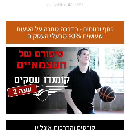
dannyvidis.co.il/?p=2334
כסף ורווחים - הדרכה מתנה על הטעות
שעושים 93% מבעלי העסקים
קורסים והדרכות אונליין