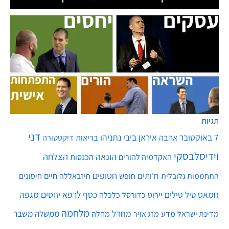
תגיות
דני
7 באוקטובר
איראן
ביבי נתניהו
אהבה
בריאות
דיקטטורה
וידיסלבסקי
הונאה
הצלחה
האקדמיה להורים
הכנסות
חטופים
ח'ותים
חיים
התחממות גלובלית
חופש
חיזבאללה
חיסונים
חמאס
טילים
כסף
לרפא יחסים
מגפה
טיל
יירוט
כלכלה
כדורסל
מלחמה
מחדל
ממשלה
משבר
מדע
מחלה
מדינת ישראל
מזג אויר