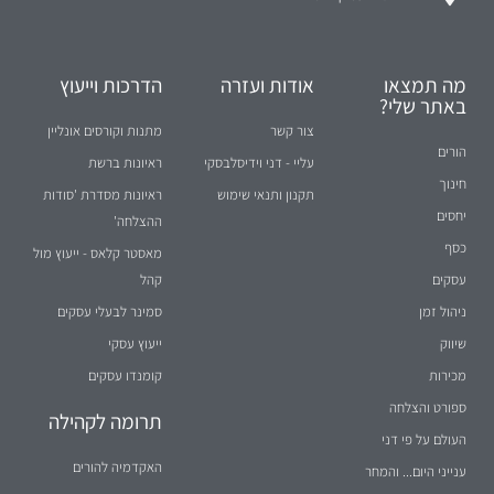
מה תמצאו
אודות ועזרה
הדרכות וייעוץ
באתר שלי?
צור קשר
מתנות וקורסים אונליין
הורים
עליי - דני וידיסלבסקי
ראיונות ברשת
חינוך
תקנון ותנאי שימוש
ראיונות מסדרת 'סודות
יחסים
ההצלחה'
כסף
מאסטר קלאס - ייעוץ מול
עסקים
קהל
ניהול זמן
סמינר לבעלי עסקים
שיווק
ייעוץ עסקי
מכירות
קומנדו עסקים
ספורט והצלחה
תרומה לקהילה
העולם על פי דני
האקדמיה להורים
ענייני היום... והמחר