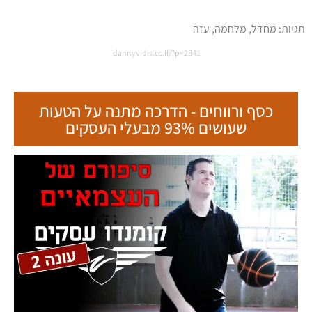
תגיות:
מחדל
,
מלחמה
,
עזה
dannyvidis.co.il/?p=2841
כסף ורווחים - הדרכה מתנה על הטעות
שעושים 93% מבעלי העסקים