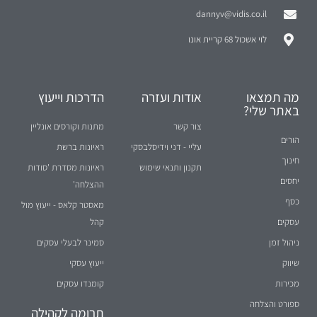
dannyv@vidis.co.il
לוי אשכול 68 קריית אונו
מה תמצאו
אודות ועזרה
הדרכות וייעוץ
באתר שלי?
צור קשר
מתנות וקורסים אונליין
הורים
עליי - דני וידיסלבסקי
ראיונות ברשת
חינוך
תקנון ותנאי שימוש
ראיונות מסדרת 'סודות
יחסים
ההצלחה'
כסף
מאסטר קלאס - ייעוץ מול
עסקים
קהל
ניהול זמן
סמינר לבעלי עסקים
שיווק
ייעוץ עסקי
מכירות
קומנדו עסקים
ספורט והצלחה
תרומה לקהילה