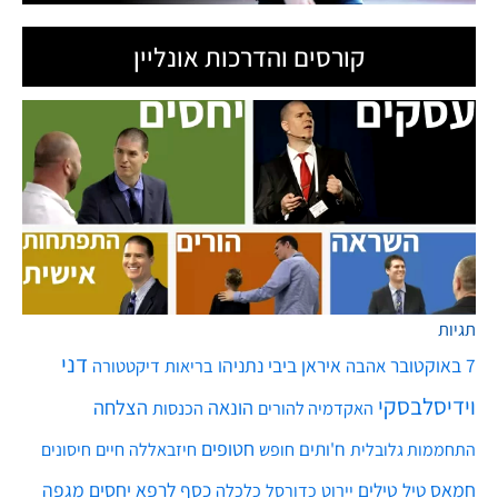
קורסים והדרכות אונליין
תגיות
דני
7 באוקטובר
איראן
ביבי נתניהו
אהבה
בריאות
דיקטטורה
וידיסלבסקי
הונאה
הצלחה
האקדמיה להורים
הכנסות
חטופים
ח'ותים
חיים
התחממות גלובלית
חופש
חיזבאללה
חיסונים
חמאס
טילים
כסף
לרפא יחסים
מגפה
טיל
יירוט
כלכלה
כדורסל