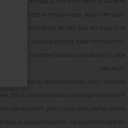
מיכאל הוא גם אח של עמליה בת ה-6, שהצליחה להתחבא בארון ולשמוע את הוריה נרצחים.
הם הצליחו להתקשר לכוחות המשטרה שהצילו אותם.
זה רק מקרה אחד מתוך מאות של מקרים איומים שקרו בישראל
"אומרים שכדורגל מאחד בין מועדונים ואנשים,
אנחנו כל הזמן מדברים בכדורגל על שלום וצורך לכבד –
ולכן אני שואל,
היכן הכבוד ל-1,400 אנשים חפים מפשע שנרצחו?
ילדים, תינוקות וזקנים שרק רצו לחיות בשלום ונטבחו אחד אחרי
משפחות שלמות נשרפו בחיים, בבתיהן. ילדות נאנסו לפני ואחרי
הם חתכו אישה הרה בבטנה, הוציאו את התינוק וירו בו. מאות יל