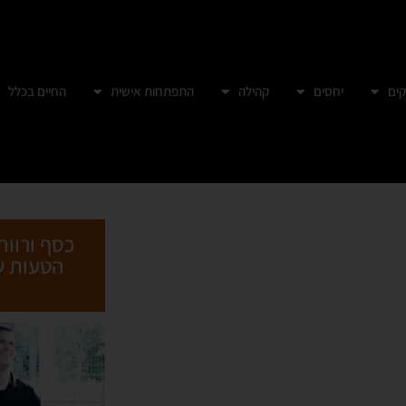
ים
יחסים
קהילה
התפתחות אישית
החיים בכלל
כסף ורווח