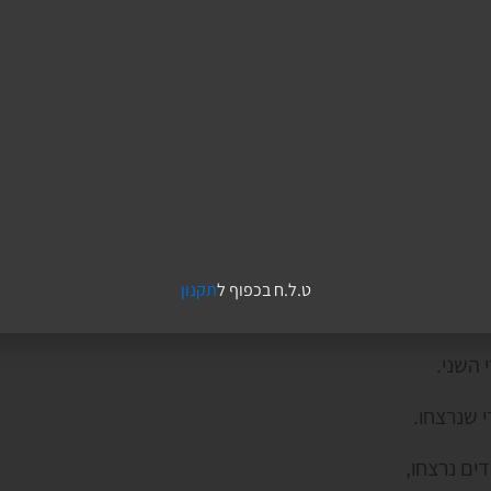
.
ט.ל.ח בכפוף ל
תקנון
 השני.
 שנרצחו.
דים נרצחו,