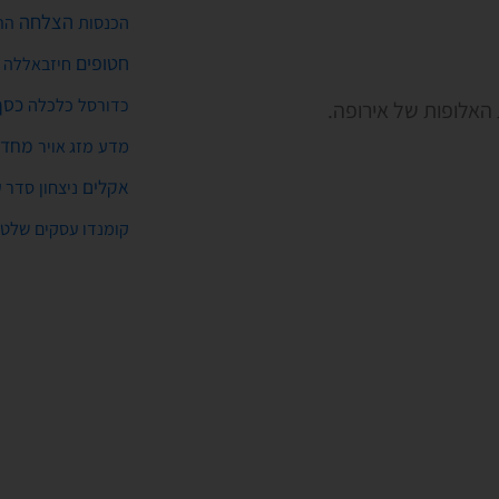
הצלחה
הכנסות
הת
חטופים
חיזבאללה
כסף
כלכלה
כדורסל
אלופות של אירופה.
מחדל
מדע
מזג אויר
אקלים
ניצחון
סדר ע
שלטו
קומנדו עסקים