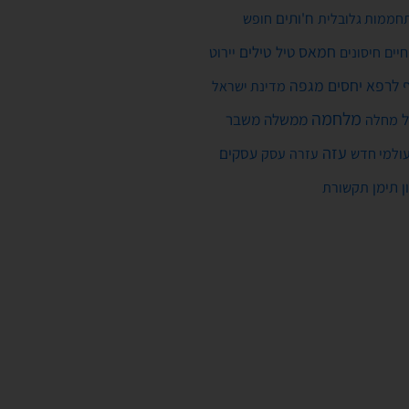
ח'ותים
חממות גלובלית
חופש
חמאס
טילים
חיים
טיל
יירוט
חיסונים
לרפא יחסים
מגפה
מדינת ישראל
מלחמה
ממשלה
משבר
מחלה
עזה
עסקים
ולמי חדש
עסק
עזרה
ן
תימן
תקשורת