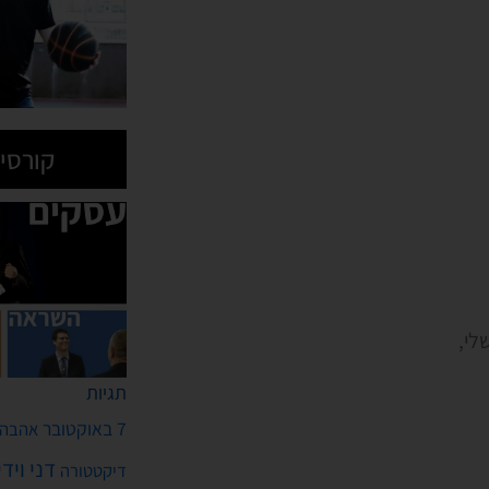
קורסים
לי,
תגיות
7 באוקטובר
אהבה
דני ויד
דיקטטורה