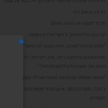
לא הזיז לו שהם יכולים לחסל לו את הקריירה בתוך 24 שעות.
לא נגע בו שום דבר.
מלבד להוציא את האמת לעולם.
הנה כמה מילים מתוך 5 דקות חודרות נשמות:
"עולם הכדורגל מאכזב. איפה הכבוד לנרצחים?"
מועדונים כמו ברצלונה, ריאל, סיטי, ליברפול, לא כיבדו את א
נרצחו, איך אתם יכולים להתעלם מזה?"
"אתמול שוחחתי עם מיכאל. מיכאל הוא ילד מקסים, בן 9, שאוהב כדורגל ואוהד את ברצלונה.
ב-7.10, מוקדם בבוקר, ארגון הטרור חמאס נכנס לביתו, רצח
השנתיים.