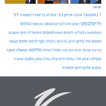
תגיות
דני
7 באוקטובר
איראן
ביבי נתניהו
אהבה
בריאות
דיקטטורה
וידיסלבסקי
הונאה
הצלחה
האקדמיה להורים
הכנסות
חטופים
ח'ותים
חיים
התחממות גלובלית
חופש
חיזבאללה
חיסונים
חמאס
טילים
כסף
לרפא יחסים
מגפה
טיל
יירוט
כלכלה
כדורסל
מלחמה
מחדל
ממשלה
משבר
מדע
מחלה
מדינת ישראל
מזג אויר
עזה
אקלים
עסקים
ניצחון
סדר עולמי חדש
עסק
עזרה
קומנדו
שלטון
תימן
עסקים
תקשורת