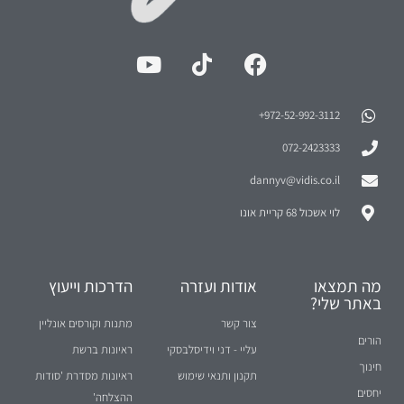
972-52-992-3112⁩+
072-2423333
dannyv@vidis.co.il
לוי אשכול 68 קריית אונו
מה תמצאו
אודות ועזרה
הדרכות וייעוץ
באתר שלי?
צור קשר
מתנות וקורסים אונליין
הורים
עליי - דני וידיסלבסקי
ראיונות ברשת
חינוך
תקנון ותנאי שימוש
ראיונות מסדרת 'סודות
יחסים
ההצלחה'