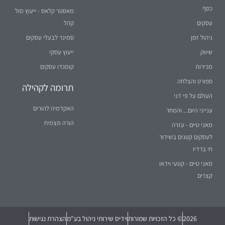
כסף
מאסטר קלאס - ייעוץ מול
עסקים
קהל
ניהול זמן
סמינר לבעלי עסקים
שיווק
ייעוץ עסקי
מכירות
קומנדו עסקים
ספורט והצלחה
תרומה לקהילה
העולם על פי דני
האקדמיה להורים
ענייני היום... והמחר
הורה מצמיח
מאני טיים - עזרה
לעסקים קטנים בשידור
חי ברדיו
מאני טיים - קטעי וידאו
קצרים
2026
© כל הזכויות שמורות
וידיס שירותי ניהול בע"מ
הצהרת נגישות