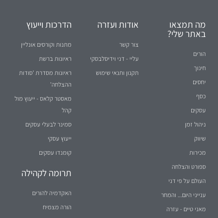
מה תמצאו
אודות ועזרה
הדרכות וייעוץ
באתר שלי?
צור קשר
מתנות וקורסים אונליין
הורים
עליי - דני וידיסלבסקי
ראיונות ברשת
חינוך
תקנון ותנאי שימוש
ראיונות מסדרת 'סודות
יחסים
ההצלחה'
כסף
מאסטר קלאס - ייעוץ מול
עסקים
קהל
ניהול זמן
סמינר לבעלי עסקים
שיווק
ייעוץ עסקי
מכירות
קומנדו עסקים
ספורט והצלחה
תרומה לקהילה
העולם על פי דני
האקדמיה להורים
ענייני היום... והמחר
הורה מצמיח
מאני טיים - עזרה