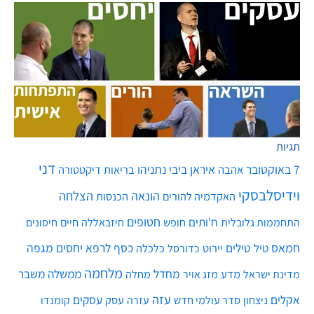
תגיות
דני
7 באוקטובר
איראן
ביבי נתניהו
אהבה
בריאות
דיקטטורה
וידיסלבסקי
הונאה
הצלחה
האקדמיה להורים
הכנסות
חטופים
ח'ותים
חיים
התחממות גלובלית
חופש
חיזבאללה
חיסונים
חמאס
טילים
כסף
לרפא יחסים
מגפה
טיל
יירוט
כלכלה
כדורסל
מלחמה
מחדל
ממשלה
משבר
מדע
מחלה
מדינת ישראל
מזג אויר
עזה
אקלים
עסקים
ניצחון
סדר עולמי חדש
עסק
עזרה
קומנדו