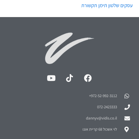
שלטון
תימן
עסקים
תקשורת
972-52-992-3112⁩+
072-2423333
dannyv@vidis.co.il
לוי אשכול 68 קריית אונו