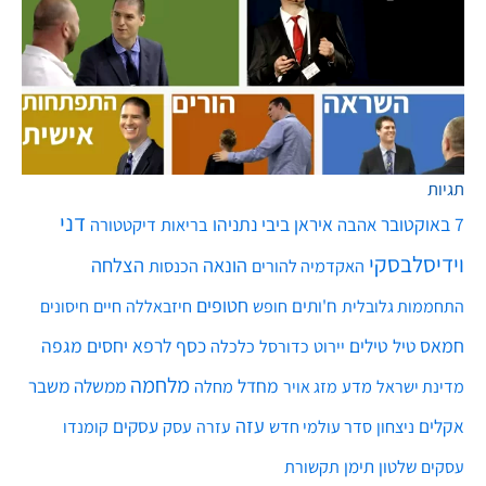
תגיות
דני
7 באוקטובר
איראן
ביבי נתניהו
אהבה
בריאות
דיקטטורה
וידיסלבסקי
הונאה
הצלחה
האקדמיה להורים
הכנסות
חטופים
ח'ותים
חיים
התחממות גלובלית
חופש
חיזבאללה
חיסונים
חמאס
טילים
כסף
לרפא יחסים
מגפה
טיל
יירוט
כלכלה
כדורסל
מלחמה
מחדל
ממשלה
משבר
מדע
מחלה
מדינת ישראל
מזג אויר
עזה
אקלים
עסקים
ניצחון
סדר עולמי חדש
עסק
עזרה
קומנדו
שלטון
תימן
עסקים
תקשורת