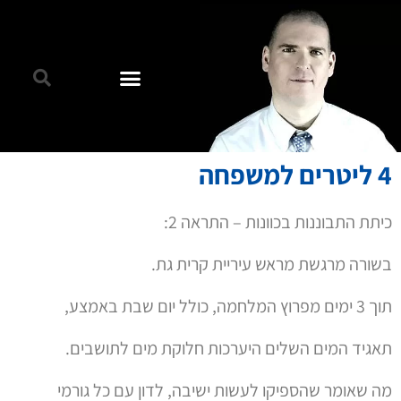
4 ליטרים למשפחה
כיתת התבוננות בכוונות – התראה 2:
בשורה מרגשת מראש עיריית קרית גת.
תוך 3 ימים מפרוץ המלחמה, כולל יום שבת באמצע,
תאגיד המים השלים היערכות חלוקת מים לתושבים.
מה שאומר שהספיקו לעשות ישיבה, לדון עם כל גורמי