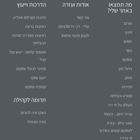
מה תמצאו
אודות ועזרה
הדרכות וייעוץ
באתר שלי?
צור קשר
מתנות וקורסים אונליין
הורים
עליי - דני וידיסלבסקי
ראיונות ברשת
חינוך
תקנון ותנאי שימוש
ראיונות מסדרת 'סודות
יחסים
ההצלחה'
כסף
מאסטר קלאס - ייעוץ מול
עסקים
קהל
ניהול זמן
סמינר לבעלי עסקים
שיווק
ייעוץ עסקי
מכירות
קומנדו עסקים
ספורט והצלחה
תרומה לקהילה
העולם על פי דני
האקדמיה להורים
ענייני היום... והמחר
הורה מצמיח
מאני טיים - עזרה
לעסקים קטנים בשידור
חי ברדיו