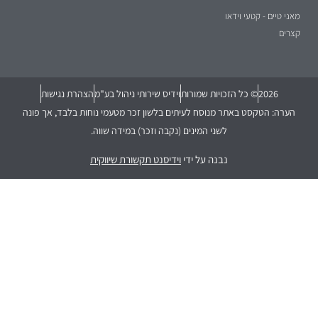
מאני טיים - קטעי וידאו
קצרים
2026
© כל הזכויות שמורות
וידיס שירותי ניהול בע"מ
הצהרת נגישות
הערה: הטקסט באתר מנוסח לעיתים בלשון זכר מטעמי נוחות בלבד, אך פונה
לשני המינים (נקבה וזכר) במידה שווה.
נבנה על ידי
וידיסנט תקשורת שיווקית