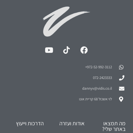
972-52-992-3112⁩+
072-2423333
dannyv@vidis.co.il
לוי אשכול 68 קריית אונו
מה תמצאו
אודות ועזרה
הדרכות וייעוץ
באתר שלי?