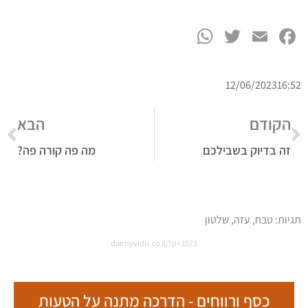
WhatsApp
Twitter
Facebook
Email
12/06/2023
16:52
הקודם
הבא
זה בדיוק בשבילכם
מה פה קורה פה?
תגיות:
טבח
,
עזה
,
שלטון
dannyvidis.co.il/?p=3573
כסף ורווחים - הדרכה מתנה על הטעות