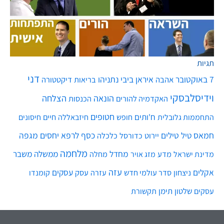
תגיות
דני
7 באוקטובר
איראן
ביבי נתניהו
אהבה
בריאות
דיקטטורה
וידיסלבסקי
הונאה
הצלחה
האקדמיה להורים
הכנסות
חטופים
ח'ותים
חיים
התחממות גלובלית
חופש
חיזבאללה
חיסונים
חמאס
טילים
כסף
לרפא יחסים
מגפה
טיל
יירוט
כלכלה
כדורסל
מלחמה
מחדל
ממשלה
משבר
מדע
מחלה
מדינת ישראל
מזג אויר
עזה
אקלים
עסקים
ניצחון
סדר עולמי חדש
עסק
עזרה
קומנדו
שלטון
תימן
עסקים
תקשורת