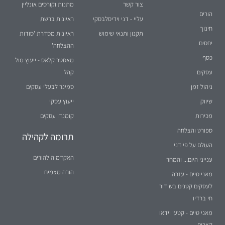
צור קשר
מתנות וקורסים אונליין
הורים
עליי - דני וידיסלבסקי
ראיונות ברשת
חינוך
תקנון ותנאי שימוש
ראיונות מסדרת 'סודות
יחסים
ההצלחה'
כסף
מאסטר קלאס - ייעוץ מול
עסקים
קהל
ניהול זמן
סמינר לבעלי עסקים
שיווק
ייעוץ עסקי
מכירות
קומנדו עסקים
ספורט והצלחה
תרומה לקהילה
העולם על פי דני
האקדמיה להורים
ענייני היום... והמחר
הורה מצמיח
מאני טיים - עזרה
לעסקים קטנים בשידור
חי ברדיו
מאני טיים - קטעי וידאו
קצרים