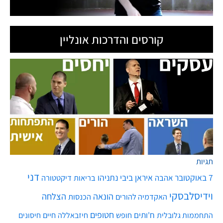
קורסים והדרכות אונליין
תגיות
דני
7 באוקטובר
איראן
ביבי נתניהו
אהבה
בריאות
דיקטטורה
וידיסלבסקי
הונאה
הצלחה
האקדמיה להורים
הכנסות
חטופים
ח'ותים
חיים
התחממות גלובלית
חופש
חיזבאללה
חיסונים