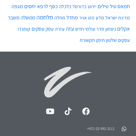
חמאס
טילים
כסף
לרפא יחסים
מגפה
טיל
יירוט
כלכלה
כדורסל
מלחמה
מחדל
ממשלה
משבר
מדע
מחלה
מדינת ישראל
מזג אויר
עזה
אקלים
עסקים
ניצחון
סדר עולמי חדש
עסק
עזרה
קומנדו
שלטון
תימן
עסקים
תקשורת
972-52-992-3112⁩+