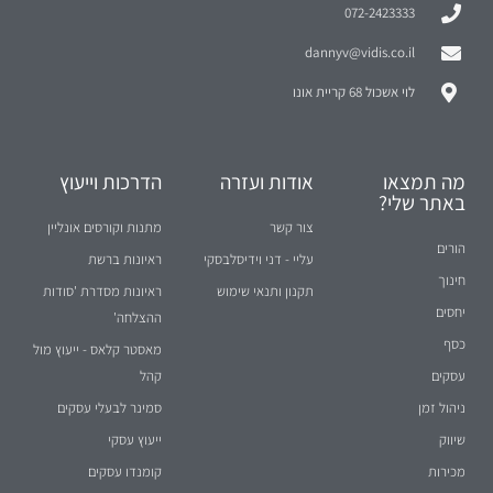
072-2423333
dannyv@vidis.co.il
לוי אשכול 68 קריית אונו
מה תמצאו
אודות ועזרה
הדרכות וייעוץ
באתר שלי?
צור קשר
מתנות וקורסים אונליין
הורים
עליי - דני וידיסלבסקי
ראיונות ברשת
חינוך
תקנון ותנאי שימוש
ראיונות מסדרת 'סודות
יחסים
ההצלחה'
כסף
מאסטר קלאס - ייעוץ מול
עסקים
קהל
ניהול זמן
סמינר לבעלי עסקים
שיווק
ייעוץ עסקי
מכירות
קומנדו עסקים