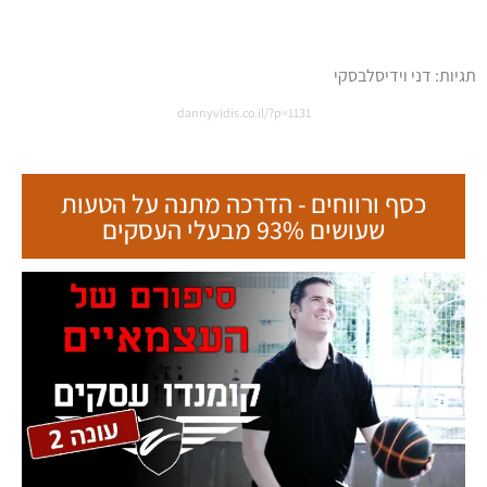
תגיות:
דני וידיסלבסקי
dannyvidis.co.il/?p=1131
כסף ורווחים - הדרכה מתנה על הטעות
שעושים 93% מבעלי העסקים