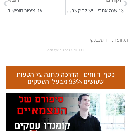
13 שנה אחרי – יש לך קשר לסיינטולוגיה?
אני ציפור חופשייה
תגיות:
דני וידיסלבסקי
dannyvidis.co.il/?p=1139
כסף ורווחים - הדרכה מתנה על הטעות
שעושים 93% מבעלי העסקים