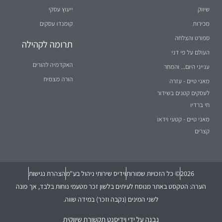
שיווק
ייעוץ עסקי
מכירות
קומנדו עסקים
ספורט והצלחה
תרומה לקהילה
העולם על פי דני
האקדמיה להורים
ענייני היום... והמחר
הורה מצמיח
מאני טיים - עזרה
לעסקים קטנים בשידור
חי ברדיו
מאני טיים - קטעי וידאו
קצרים
2026
© כל הזכויות שמורות
וידיס שירותי ניהול בע"מ
הצהרת נגישות
הערה: הטקסט באתר מנוסח לעיתים בלשון זכר מטעמי נוחות בלבד, אך פונה
לשני המינים (נקבה וזכר) במידה שווה.
נבנה על ידי
וידיסנט תקשורת שיווקית