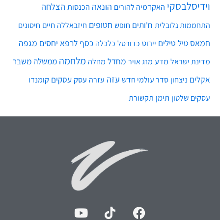
וידיסלבסקי
הונאה
הצלחה
האקדמיה להורים
הכנסות
חטופים
ח'ותים
חיים
התחממות גלובלית
חופש
חיזבאללה
חיסונים
חמאס
טילים
כסף
לרפא יחסים
מגפה
טיל
יירוט
כלכלה
כדורסל
מלחמה
מחדל
ממשלה
משבר
מדע
מחלה
מדינת ישראל
מזג אויר
עזה
אקלים
עסקים
ניצחון
סדר עולמי חדש
עסק
עזרה
קומנדו
שלטון
תימן
עסקים
תקשורת