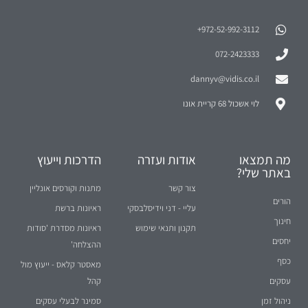
972-52-992-3112⁩+
072-2423333
dannyv@vidis.co.il
לוי אשכול 68 קריית אונו
מה תמצאו
אודות ועזרה
הדרכות וייעוץ
באתר שלי?
צור קשר
מתנות וקורסים אונליין
הורים
עליי - דני וידיסלבסקי
ראיונות ברשת
חינוך
תקנון ותנאי שימוש
ראיונות מסדרת 'סודות
יחסים
ההצלחה'
כסף
מאסטר קלאס - ייעוץ מול
עסקים
קהל
ניהול זמן
סמינר לבעלי עסקים