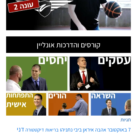
קורסים והדרכות אונליין
תגיות
דני
7 באוקטובר
איראן
ביבי נתניהו
אהבה
בריאות
דיקטטורה