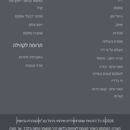
מאסטר קלאס - ייעוץ מול
עסקים
קהל
ניהול זמן
סמינר לבעלי עסקים
שיווק
ייעוץ עסקי
מכירות
קומנדו עסקים
ספורט והצלחה
תרומה לקהילה
העולם על פי דני
האקדמיה להורים
ענייני היום... והמחר
הורה מצמיח
מאני טיים - עזרה
לעסקים קטנים בשידור
חי ברדיו
מאני טיים - קטעי וידאו
קצרים
2026
© כל הזכויות שמורות
וידיס שירותי ניהול בע"מ
הצהרת נגישות
הערה: הטקסט באתר מנוסח לעיתים בלשון זכר מטעמי נוחות בלבד, אך פונה