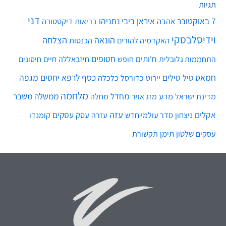
תגיות
דני
7 באוקטובר
איראן
ביבי נתניהו
אהבה
בריאות
דיקטטורה
וידיסלבסקי
הונאה
הצלחה
האקדמיה להורים
הכנסות
חטופים
ח'ותים
חיים
התחממות גלובלית
חופש
חיזבאללה
חיסונים
חמאס
טילים
כסף
לרפא יחסים
מגפה
טיל
יירוט
כלכלה
כדורסל
מלחמה
מחדל
ממשלה
משבר
מדע
מחלה
מדינת ישראל
מזג אויר
עזה
אקלים
עסקים
ניצחון
סדר עולמי חדש
עסק
עזרה
קומנדו
שלטון
תימן
עסקים
תקשורת