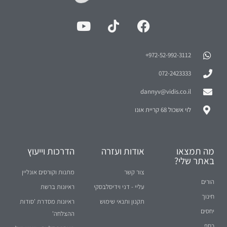
972-52-992-3112⁩+
072-2423333
dannyv@vidis.co.il
לוי אשכול 68 קריית אונו
מה תמצאו
אודות ועזרה
הדרכות וייעוץ
באתר שלי?
צור קשר
מתנות וקורסים אונליין
הורים
עליי - דני וידיסלבסקי
ראיונות ברשת
חינוך
תקנון ותנאי שימוש
ראיונות מסדרת 'סודות
יחסים
ההצלחה'
כסף