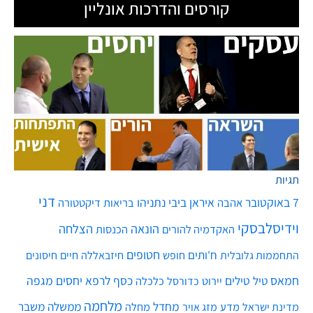
קורסים והדרכות אונליין
תגיות
דני
7 באוקטובר
איראן
ביבי נתניהו
אהבה
בריאות
דיקטטורה
וידיסלבסקי
הונאה
הצלחה
האקדמיה להורים
הכנסות
חטופים
ח'ותים
חיים
התחממות גלובלית
חופש
חיזבאללה
חיסונים
חמאס
טילים
כסף
לרפא יחסים
מגפה
טיל
יירוט
כלכלה
כדורסל
מלחמה
מחדל
ממשלה
משבר
מדע
מחלה
מדינת ישראל
מזג אויר