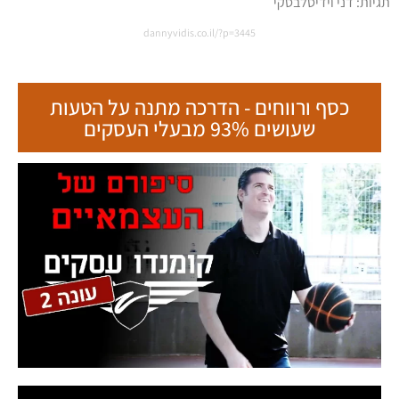
dannyvidis.co.il/?p=3445
כסף ורווחים - הדרכה מתנה על הטעות
שעושים 93% מבעלי העסקים