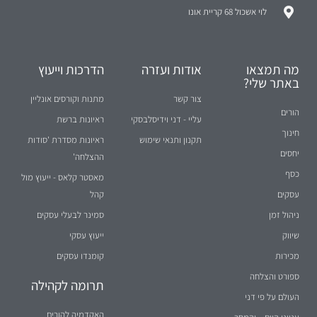
לוי אשכול 68 קריית אונו
מה תמצאו
אודות ועזרה
הדרכות וייעוץ
באתר שלי?
צור קשר
מתנות וקורסים אונליין
הורים
עליי - דני וידיסלבסקי
ראיונות ברשת
חינוך
תקנון ותנאי שימוש
ראיונות מסדרת 'סודות
יחסים
ההצלחה'
כסף
מאסטר קלאס - ייעוץ מול
עסקים
קהל
ניהול זמן
סמינר לבעלי עסקים
שיווק
ייעוץ עסקי
מכירות
קומנדו עסקים
ספורט והצלחה
תרומה לקהילה
העולם על פי דני
האקדמיה להורים
ענייני היום... והמחר