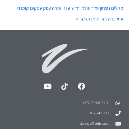
עזה
אקלים
עסקים
ניצחון
סדר עולמי חדש
עסק
עזרה
קומנדו
שלטון
תימן
עסקים
תקשורת
972-52-992-3112⁩+
072-2423333
dannyv@vidis.co.il