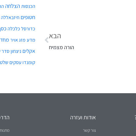
הצלחה
הכנסות
הת
חטופים
חיזבאללה
כסף
כלכלה
כדורסל
הבא
מחדל
מדע
מזג אויר
הורה מצמיח
אקלים
ניצחון
סדר ע
שלטו
קומנדו עסקים
אודות ועזרה
הדרכו
צור קשר
מתנות 