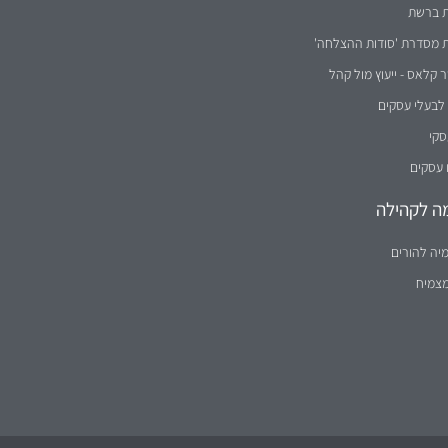
ת ברשת
ת מסדרת 'סודות ההצלחה'
קלאס - ייעוץ מול קהל
לבעלי עסקים
סקי
 עסקים
ה לקהילה
יה להורים
מצמיח