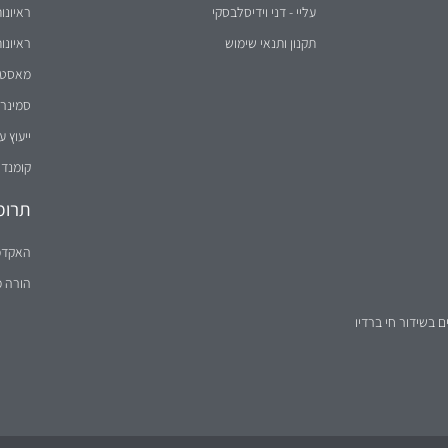
עליי - דני וידיסלבסקי
ראיונו
תקנון ותנאי שימוש
ראיונו
מאסטר 
סמינר 
ייעוץ ע
קומנדו
תרומ
האקדמ
הורה 
ם בשידור חי ברדיו