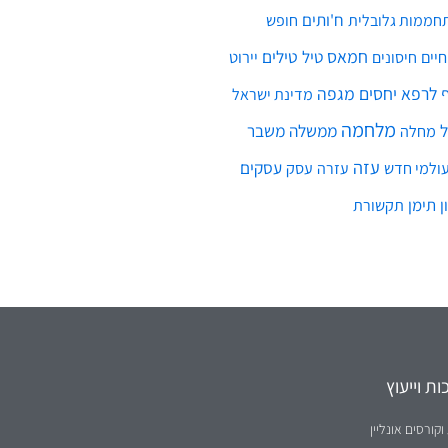
ח'ותים
חממות גלובלית
חופש
חמאס
טילים
חיים
טיל
יירוט
חיסונים
לרפא יחסים
מגפה
מדינת ישראל
מלחמה
ממשלה
משבר
מחלה
עזה
עסקים
ולמי חדש
עסק
עזרה
ן
תימן
תקשורת
ת וייעוץ
וקורסים אונליין