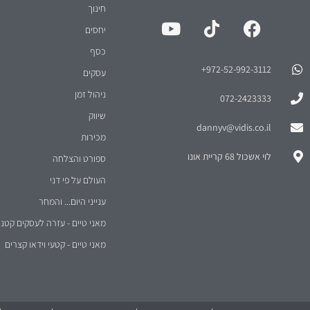
חינוך
יחסים
כסף
972-52-992-3112⁩+
עסקים
ניהול זמן
072-2423333
שיווק
dannyv@vidis.co.il
מכירות
לוי אשכול 68 קריית אונו
ספורט והצלחה
העולם על פי דני
ענייני היום... והמחר
מאני טיים - עזרה לעסקים קטני
מאני טיים - קטעי וידאו קצרים