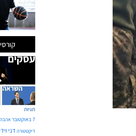
קורסים
תגיות
7 באוקטובר
אהבה
דני ויד
דיקטטורה